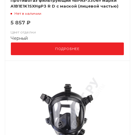
Противогаз фильтрующий «БРИЗ-3306» марки
A1B1E1K1SXHgP3 R D с маской (лицевой частью)
«Бриз-4303 (М
Нет в наличии
5 857 ₽
Цвет отделки
Черный
ПОДРОБНЕЕ