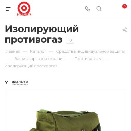
0
Изолирующий
противогаз
10
—
—
Главная
Каталог
Средства индивидуальной защиты
—
—
—
Защита органов дыхания
Противогазы
Изолирующий противогаз
ФИЛЬТР