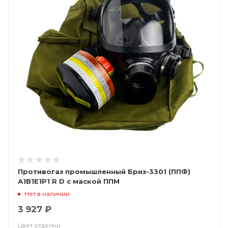
Противогаз промышленный Бриз-3301 (ППФ)
А1В1Е1Р1 R D с маской ППМ
Нет в наличии
3 927 ₽
Цвет отделки