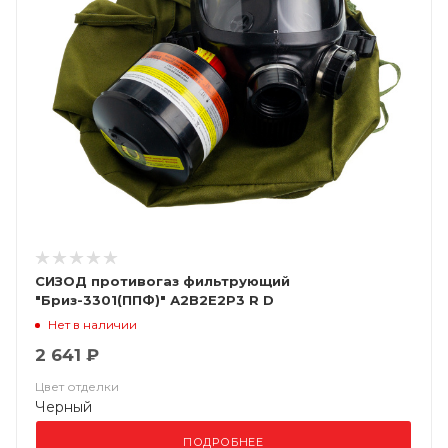
СИЗОД противогаз фильтрующий
"Бриз-3301(ППФ)" А2В2Е2Р3 R D
Нет в наличии
2 641 ₽
Цвет отделки
Черный
ПОДРОБНЕЕ