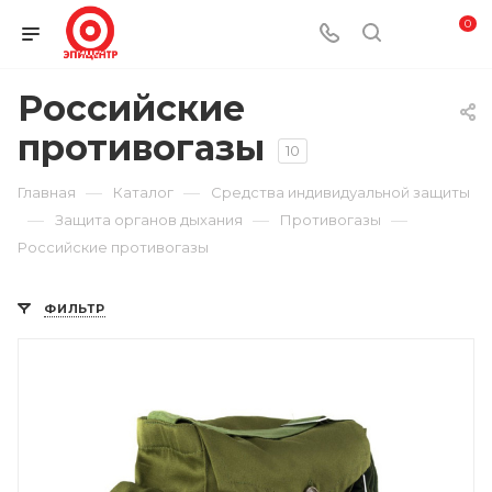
0
Российские
противогазы
10
—
—
Главная
Каталог
Средства индивидуальной защиты
—
—
—
Защита органов дыхания
Противогазы
Российские противогазы
ФИЛЬТР