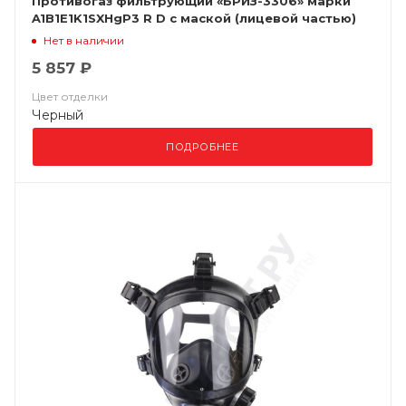
Противогаз фильтрующий «БРИЗ-3306» марки
A1B1E1K1SXHgP3 R D с маской (лицевой частью)
«Бриз-4303 (М
Нет в наличии
5 857 ₽
Цвет отделки
Черный
ПОДРОБНЕЕ