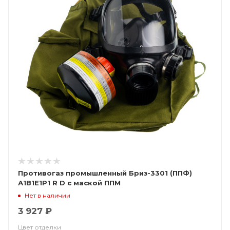
Противогаз промышленный Бриз-3301 (ППФ)
А1В1Е1Р1 R D с маской ППМ
Нет в наличии
3 927 ₽
Цвет отделки