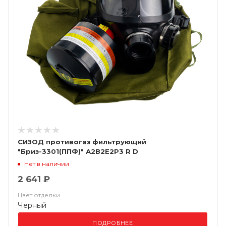
СИЗОД противогаз фильтрующий
"Бриз-3301(ППФ)" А2В2Е2Р3 R D
Нет в наличии
2 641 ₽
Цвет отделки
Черный
ПОДРОБНЕЕ