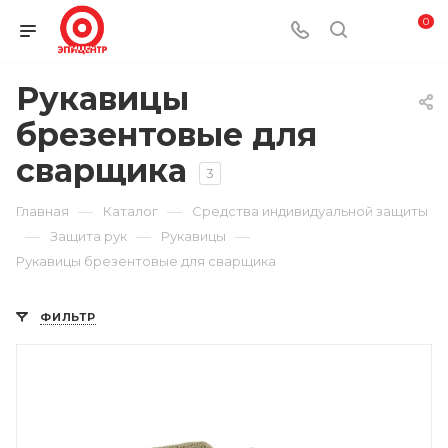
0
Рукавицы
брезентовые для
сварщика
3
—
—
Главная
Каталог
Средства индивидуальной защиты
—
—
—
Защита рук
Рукавицы
Рукавицы брезентовые для сварщика
ФИЛЬТР