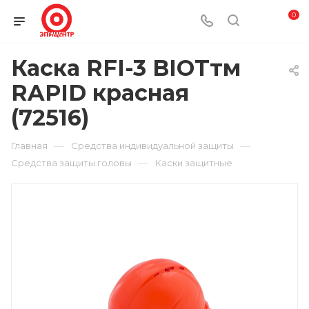
0
Каска RFI-3 BIOTтм
RAPID красная
(72516)
—
—
Главная
Средства индивидуальной защиты
—
Средства защиты головы
Каски защитные