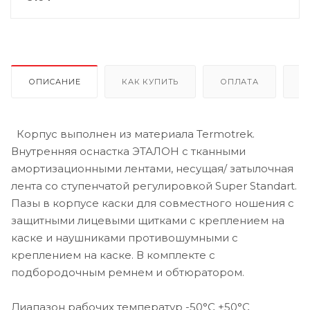
ОПИСАНИЕ
КАК КУПИТЬ
ОПЛАТА
Д
Корпус выполнен из материала Termotrek.
Внутренняя оснастка ЭТАЛОН с тканными
амортизационными лентами, несущая/ затылочная
лента со ступенчатой регулировкой Super Standart.
Пазы в корпусе каски для совместного ношения с
защитными лицевыми щитками с креплением на
каске и наушниками противошумными с
креплением на каске. В комплекте с
подбородочным ремнем и обтюратором.
Диапазон рабочих температур -50°C +50°C