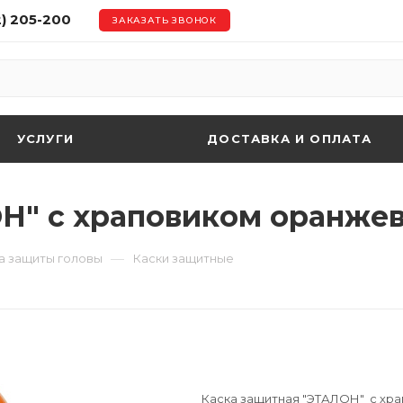
2) 205-200
ЗАКАЗАТЬ ЗВОНОК
УСЛУГИ
ДОСТАВКА И ОПЛАТА
ОН" с храповиком оранже
—
а защиты головы
Каски защитные
Каска защитная "ЭТАЛОН" с хр