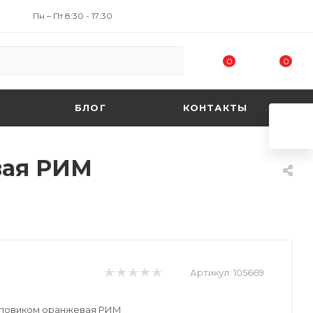
Пн – Пт 8:30 - 17:30
0
0
БЛОГ
КОНТАКТЫ
вая РИМ
Артикул:
105669
аповиком оранжевая РИМ