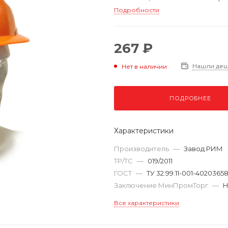
Подробности
267 ₽
Нашли де
Нет в наличии
ПОДРОБНЕЕ
Характеристики
Производитель
—
Завод РИМ
ТР/ТС
—
019/2011
ГОСТ
—
ТУ 32.99.11-001-4020365
Заключение МинПромТорг
—
Н
Все характеристики