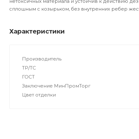
нетоксичных материала и устойчив к действию де
сплошным с козырьком, без внутренних ребер жес
Характеристики
Производитель
ТР/ТС
ГОСТ
Заключение МинПромТорг
Цвет отделки