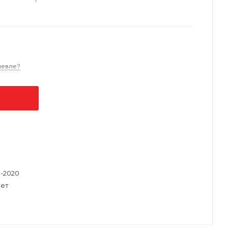
шевле?
8-2020
ет