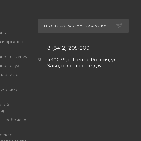
ПОДПИСАТЬСЯ НА РАССЫЛКУ
овы
 и органов
8 (8412) 205-200
анов дыхания
440039, г. Пенза, Россия, ул.
Заводское шоссе д.6
анов слуха
адения с
гические
еней
и)
ть рабочего
еские