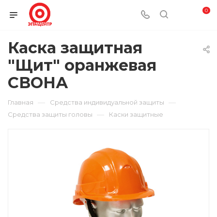
0
Каска защитная
"Щит" оранжевая
СВОНА
—
—
Главная
Средства индивидуальной защиты
—
Средства защиты головы
Каски защитные