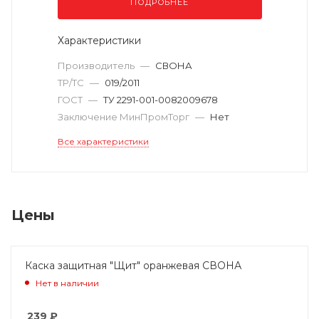
ПОДРОБНЕЕ
Характеристики
Производитель
—
СВОНА
ТР/ТС
—
019/2011
ГОСТ
—
ТУ 2291-001-0082009678
Заключение МинПромТорг
—
Нет
Все характеристики
Цены
Каска защитная "Щит" оранжевая СВОНА
Нет в наличии
239
₽