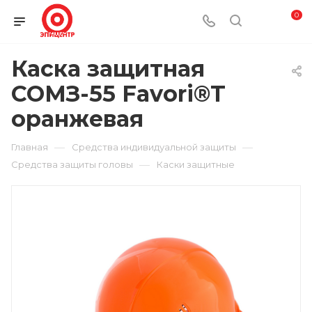
0
Каска защитная
СОМЗ-55 Favori®T
оранжевая
—
—
Главная
Средства индивидуальной защиты
—
Средства защиты головы
Каски защитные