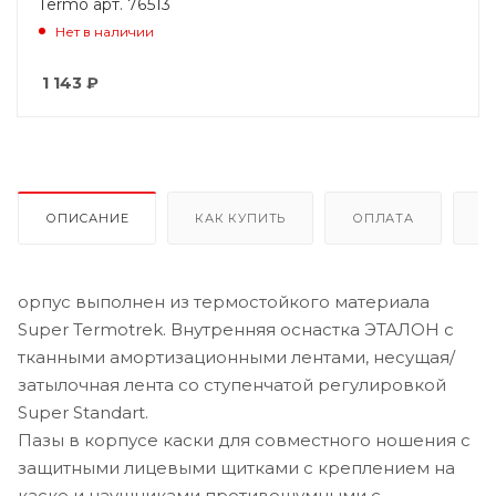
Termo арт. 76513
Нет в наличии
1 143
₽
ОПИСАНИЕ
КАК КУПИТЬ
ОПЛАТА
Д
орпус выполнен из термостойкого материала
Super Termotrek. Внутренняя оснастка ЭТАЛОН с
тканными амортизационными лентами, несущая/
затылочная лента со ступенчатой регулировкой
Super Standart.
Пазы в корпусе каски для совместного ношения с
защитными лицевыми щитками с креплением на
каске и наушниками противошумными с