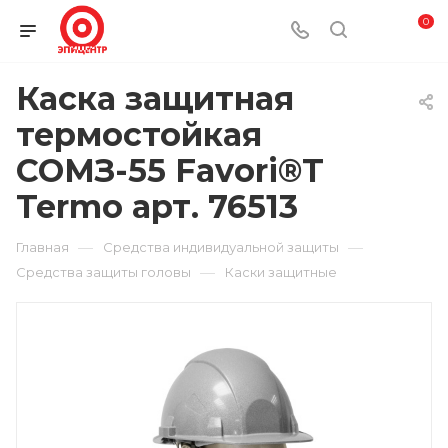
0
Каска защитная
термостойкая
СОМЗ-55 Favori®T
Termo арт. 76513
—
—
Главная
Средства индивидуальной защиты
—
Средства защиты головы
Каски защитные