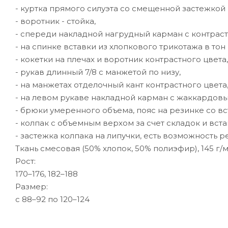
- куртка прямого силуэта со смещенной застежкой 
- воротник - стойка,
- спереди накладной нагрудный карман с контрас
- на спинке вставки из хлопкового трикотажа в т
- кокетки на плечах и воротник контрастного цвета,
- рукав длинный 7/8 с манжетой по низу,
- на манжетах отделочный кант контрастного цвета
- на левом рукаве накладной карман с жаккардо
- брюки умеренного объема, пояс на резинке со вс
- колпак с объемным верхом за счет складок и вст
- застежка колпака на липучки, есть возможность р
Ткань смесовая (50% хлопок, 50% полиэфир), 145 г/м
Рост:
170–176, 182–188
Размер:
с 88–92 по 120–124