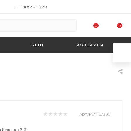
Пн – Пт 8:30 - 17:30
0
0
БЛОГ
КОНТАКТЫ
Артикул:
167300
 беж-кор (ЧЗ)