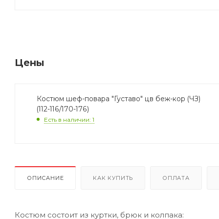
Цены
Костюм шеф-повара "Густаво" цв беж-кор (ЧЗ)
(112-116/170-176)
Есть в наличии: 1
ОПИСАНИЕ
КАК КУПИТЬ
ОПЛАТА
Костюм состоит из куртки, брюк и колпака: