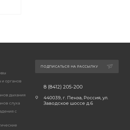
ПОДПИСАТЬСЯ НА РАССЫЛКУ
овы
 и органов
8 (8412) 205-200
анов дыхания
440039, г. Пенза, Россия, ул.
Заводское шоссе д.6
анов слуха
адения с
гические