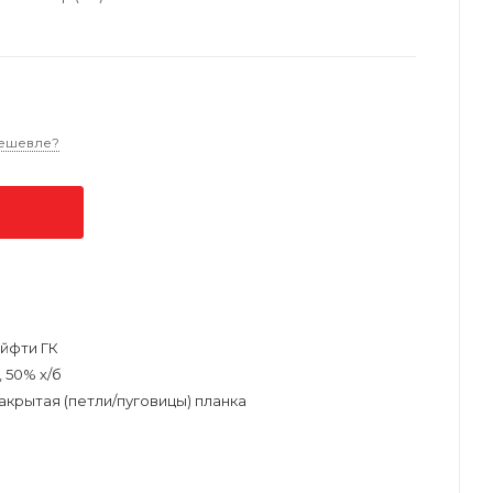
ешевле?
йфти ГК
 50% х/б
акрытая (петли/пуговицы) планка