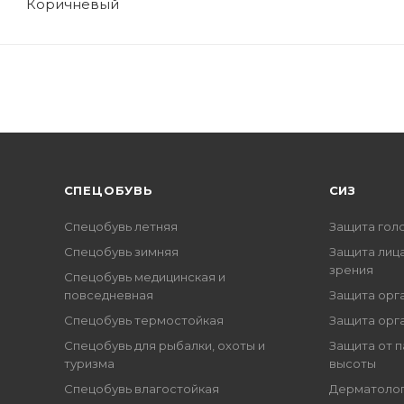
Коричневый
CПЕЦОБУВЬ
СИЗ
Спецобувь летняя
Защита гол
Спецобувь зимняя
Защита лица
зрения
Спецобувь медицинская и
повседневная
Защита орг
Спецобувь термостойкая
Защита орг
Спецобувь для рыбалки, охоты и
Защита от п
туризма
высоты
Спецобувь влагостойкая
Дерматоло