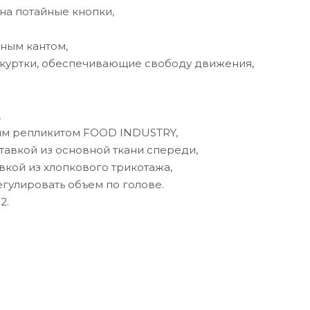
на потайные кнопки,
тным кантом,
он куртки, обеспечивающие свободу движения,
,
вым репликитом FOOD INDUSTRY,
тавкой из основной ткани спереди,
авкой из хлопкового трикотажа,
егулировать объем по голове.
2.