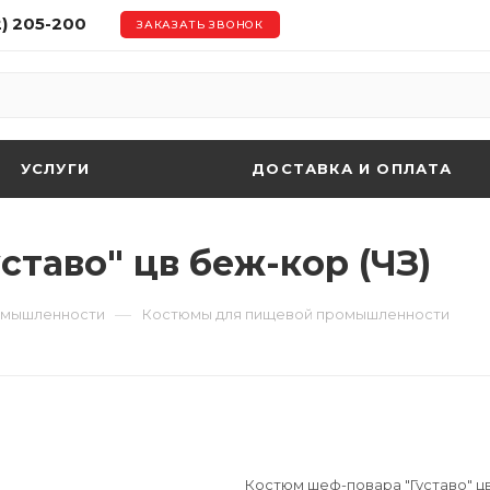
2) 205-200
ЗАКАЗАТЬ ЗВОНОК
УСЛУГИ
ДОСТАВКА И ОПЛАТА
таво" цв беж-кор (ЧЗ)
—
омышленности
Костюмы для пищевой промышленности
Костюм шеф-повара "Густаво" цв