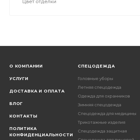
Цвет отделки
О КОМПАНИИ
СПЕЦОДЕЖДА
УСЛУГИ
Головные уборы
Летняя спецодежда
ДОСТАВКА И ОПЛАТА
Одежда для охранников
БЛОГ
Зимняя спецодежда
Спецодежда для медицины
КОНТАКТЫ
Трикотажные изделия
ПОЛИТИКА
Спецодежда защитная
КОНФИДЕНЦИАЛЬНОСТИ
Спецодежда для пищевой