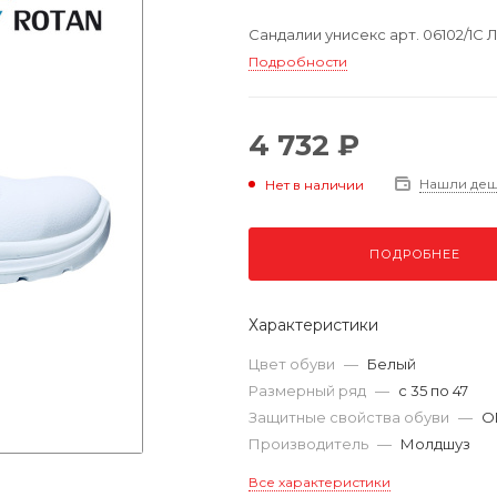
Сандалии унисекс арт. 06102/1
Подробности
4 732 ₽
Нашли де
Нет в наличии
ПОДРОБНЕЕ
Характеристики
Цвет обуви
—
Белый
Размерный ряд
—
с 35 по 47
Защитные свойства обуви
—
О
Производитель
—
Молдшуз
Все характеристики