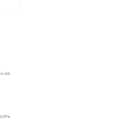
н из
сить