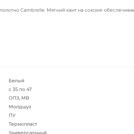
лотно Cambrelle. Мягкий кант на союзке обеспечива
Белый
с 35 по 47
ОПЗ, МВ
Молдшуз
ПУ
Термопласт
Универсальный