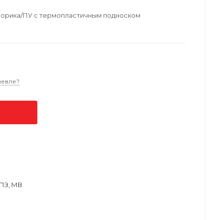
С Лорика/ПУ с термопластичным подноском
шевле?
ПЗ, МВ