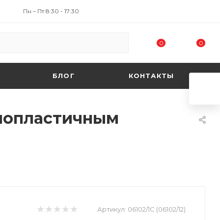
Пн – Пт 8:30 - 17:30
0
0
БЛОГ
КОНТАКТЫ
рмопластичным
Артикул:
06102/1С (06102/12)