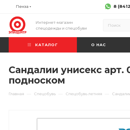
8 (841
Пенза
Интернет-магазин
спецодежды и спецобуви
КАТАЛОГ
О НАС
Сандалии унисекс арт.
подноском
—
—
—
Главная
Спецобувь
Спецобувь летняя
Сандали