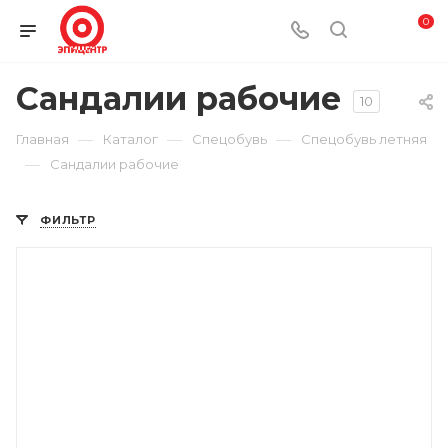
0
Сандалии рабочие
10
—
—
—
Главная
Каталог
Спецобувь
Спецобувь летняя
—
Сандалии рабочие
ФИЛЬТР