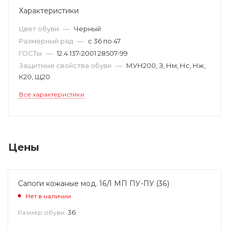
Характеристики
Цвет обуви
—
Черный
Размерный ряд
—
с 36 по 47
ГОСТы
—
12.4.137-2001 28507-99
Защитные свойства обуви
—
МУН200, З, Нм, Нс, Нж,
К20, Щ20
Все характеристики
Цены
Сапоги кожаные мод. 16/1 МП ПУ-ПУ (36)
Нет в наличии
36
Размер обуви: