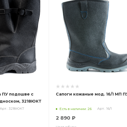
а ПУ подошве с
Сапоги кожаные мод. 16/1 МП П
дноском, 3218ЮКТ
Арт.: 3218ЮКТ
Арт.: 16/1
Есть в наличии: 26
2 890 ₽
Цвет обуви