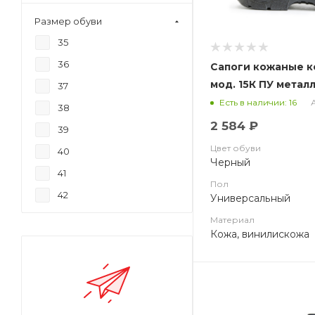
Размер обуви
35
36
Сапоги кожаные 
мод. 15К ПУ метал
37
подносок
А
Есть в наличии: 16
38
2 584 ₽
39
Цвет обуви
40
Черный
41
Пол
42
Универсальный
43
Материал
Кожа, винилискожа
44
45
46
47