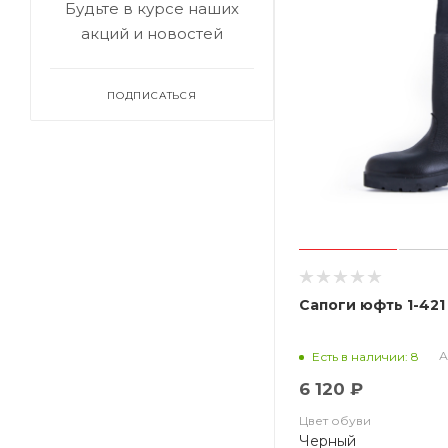
Будьте в курсе наших
48
акций и новостей
49
50
ПОДПИСАТЬСЯ
Сапоги юфть 1-421
А
Есть в наличии: 8
6 120 ₽
Цвет обуви
Черный