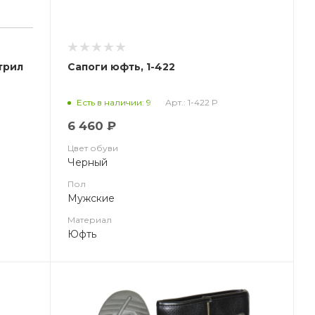
трил
Сапоги юфть, 1-422
Арт.: 1-422 Р
Есть в наличии: 9
6 460 ₽
Цвет обуви
Черный
Пол
Мужские
Материал
Юфть