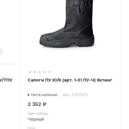
У/ТПУ
Сапоги ПУ Ю/К (арт. 1-01 ПУ-Ч) Яхтинг
Арт.: 1-01 ПУ-Ч
Нет в наличии
2 352 ₽
Цвет обуви
Черный
Пол