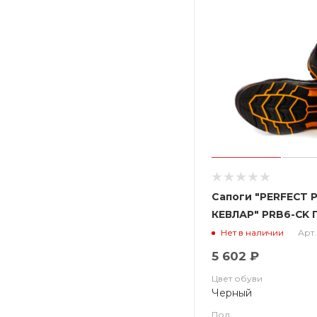
Сапоги "PERFECT 
КЕВЛАР" PRB6-CK 
цельноюфтевые с 
Арт.
Нет в наличии
5 602 ₽
Цвет обуви
Черный
Пол