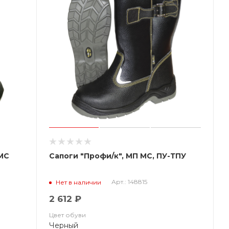
 МС
Сапоги "Профи/к", МП МС, ПУ-ТПУ
Арт.: 148815
Нет в наличии
2 612 ₽
Цвет обуви
Черный