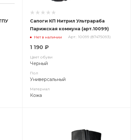
-ТПУ
Сапоги КП Нитрил Ультрараба
Парижская коммуна (арт.10099)
Парижская Коммуна
Арт.: 10099 (87475093)
Нет в наличии
1 190 ₽
Цвет обуви
Черный
Пол
Универсальный
Материал
Кожа