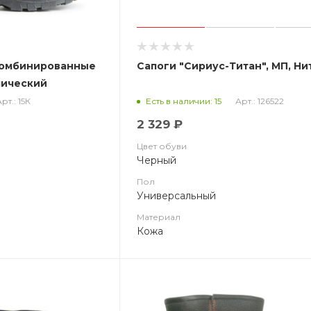
комбинированные
Сапоги "Сириус-Титан", МП, Ни
лический
рт.: 15К
Арт.: 126522
Есть в наличии: 15
2 329 ₽
Цвет обуви
Черный
Пол
Универсальный
Материал
Кожа