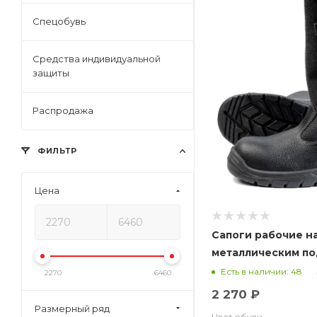
Спецобувь
Средства индивидуальной
защиты
Распродажа
ФИЛЬТР
Цена
Сапоги рабочие н
металлическим по
ЗападБалтОбувь
Есть в наличии: 48
2270
6460
2 270 ₽
Размерный ряд
Цвет обуви