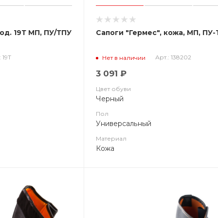
д. 19Т МП, ПУ/ТПУ
Сапоги "Гермес", кожа, МП, ПУ
: 19Т
Арт.: 138202
Нет в наличии
3 091 ₽
Цвет обуви
Черный
Пол
Универсальный
Материал
Кожа