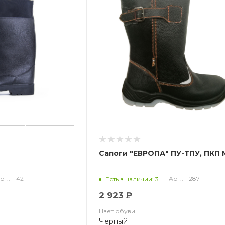
Сапоги "ЕВРОПА" ПУ-ТПУ, ПКП
рт.: 1-421
Арт.: 112871
Есть в наличии: 3
2 923 ₽
Цвет обуви
Черный