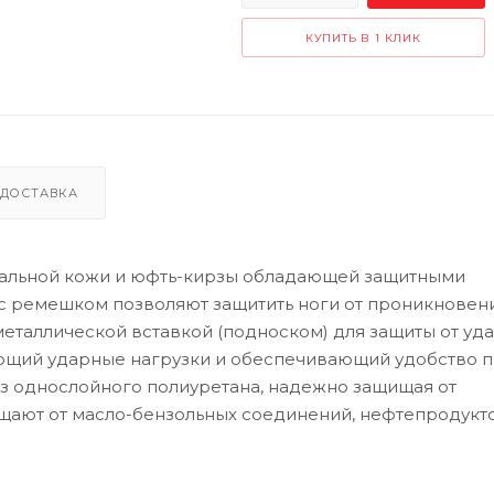
КУПИТЬ В 1 КЛИК
ДОСТАВКА
ральной кожи и юфть-кирзы обладающей защитными
с ремешком позволяют защитить ноги от проникновени
еталлической вставкой (подноском) для защиты от удар
ющий ударные нагрузки и обеспечивающий удобство 
з однослойного полиуретана, надежно защищая от
щают от масло-бензольных соединений, нефтепродукто