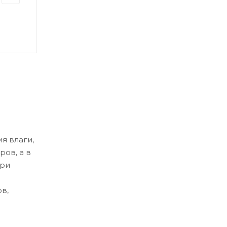
я влаги,
ов, а в
при
в,