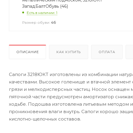
ЗападБалтОбувь (46)
Есть в наличии: 1
46
Размер обуви:
ОПИСАНИЕ
КАК КУПИТЬ
ОПЛАТА
Сапоги 3218ЮКТ изготовлены из комбинации нату
качествами. Высокое голенище и втачной элемент 
грязи и мелкодисперсных частиц. Носок оснащен м
пяточной части предусмотрен амортизатор снижа
ходьбе. Подошва изготовлена литьевым методом и
проникновения влаги внутрь. Сапоги хорошо защи
кислотно-щелочных составов.