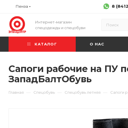
8 (841
Пенза
Интернет-магазин
спецодежды и спецобуви
КАТАЛОГ
О НАС
Сапоги рабочие на ПУ 
ЗападБалтОбувь
—
—
—
Главная
Спецобувь
Спецобувь летняя
Сапоги 