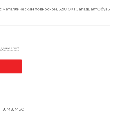
с металлическим подноском, 3218ЮКТ ЗападБалтОбувь
 дешевле?
ПЗ, МВ, МБС