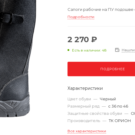
Сапоги рабочие на ПУ подошве 
Подробности
2 270 ₽
Нашли
Есть в наличии: 48
ПОДРОБНЕЕ
Характеристики
Цвет обуви
—
Черный
Размерный ряд
—
с 36 по 46
Защитные свойства обуви
—
О
Производитель
—
ТК ОРИОН
Все характеристики