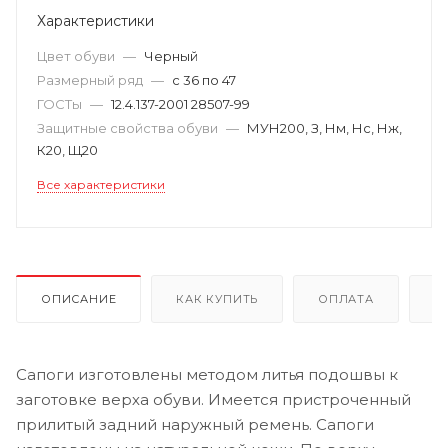
Характеристики
Цвет обуви
—
Черный
Размерный ряд
—
с 36 по 47
ГОСТы
—
12.4.137-2001 28507-99
Защитные свойства обуви
—
МУН200, З, Нм, Нс, Нж,
К20, Щ20
Все характеристики
ОПИСАНИЕ
КАК КУПИТЬ
ОПЛАТА
Д
Сапоги изготовлены методом литья подошвы к
заготовке верха обуви. Имеется пристроченный
прилитый задний наружный ремень. Cапоги