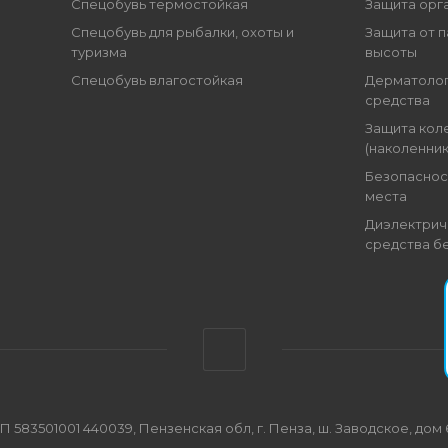
Спецобувь термостойкая
Защита орг
Спецобувь для рыбалки, охоты и
Защита от п
туризма
высоты
Спецобувь влагостойкая
Дерматоло
средства
Защита кол
(наколенник
Безопаснос
места
Диэлектрич
средства б
501001 440039, Пензенская обл, г. Пенза, ш. Заводское, дом 