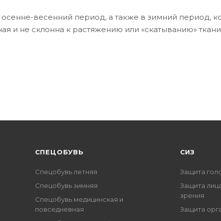
 осенне-весенний период, а также в зимний период, к
ая и не склонна к растяжению или «скатыванию» ткани
CПЕЦОБУВЬ
СИЗ
Спецобувь летняя
Защита гол
Спецобувь зимняя
Защита лица
зрения
Спецобувь медицинская и
повседневная
Защита орг