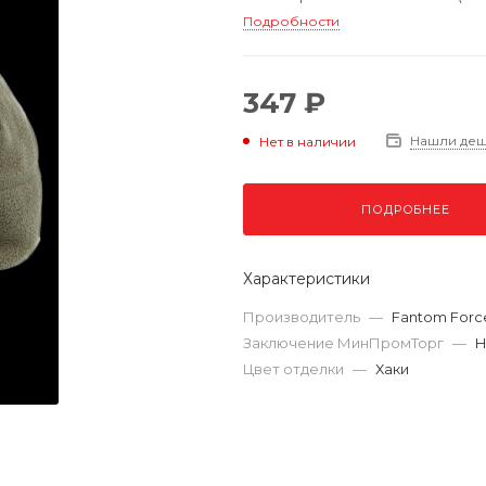
Подробности
347 ₽
Нашли де
Нет в наличии
ПОДРОБНЕЕ
Характеристики
Производитель
—
Fantom Forc
Заключение МинПромТорг
—
Н
Цвет отделки
—
Хаки