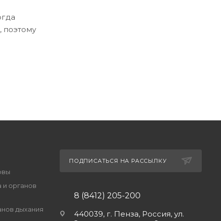
огда
, поэтому
ПОДПИСАТЬСЯ НА РАССЫЛКУ
овы
 и органов
8 (8412) 205-200
анов дыхания
440039, г. Пенза, Россия, ул.