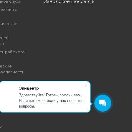
Заводское шоссе д.6
анов слуха
адения с
гические
еней
и)
ть рабочего
еские
езопасности
Эпицентр
Здравствуйте! Готовы помочь вам.
Напишите мне, если у вас появятся
вопросы.
6