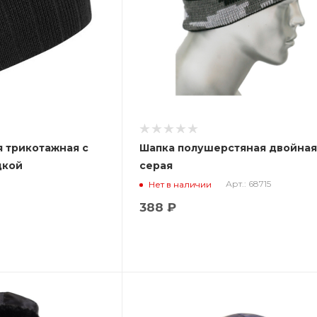
я трикотажная с
Шапка полушерстяная двойна
дкой
серая
Арт.: 68715
Нет в наличии
388 ₽