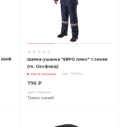
я КМФ
Шапка-ушанка "ЕВРО плюс" т.синяя
(тк. Оксфорд)
Арт.: 109344
Нет в наличии
796 ₽
Цвет отделки
Темно-синий