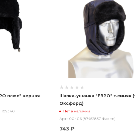
РО плюс" черная
Шапка-ушанка "ЕВРО" т.синяя (
Оксфорд)
: 109340
Нет в наличии
Арт.: 00406 (87452837 Факел)
743 ₽