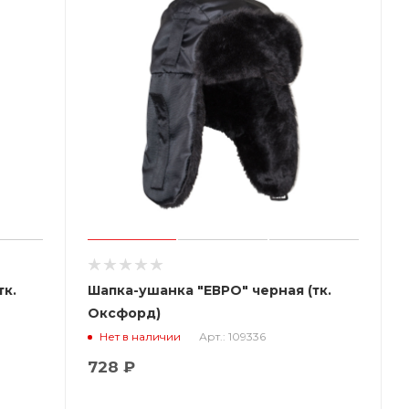
тк.
Шапка-ушанка "ЕВРО" черная (тк.
Оксфорд)
Арт.: 109336
Нет в наличии
728 ₽