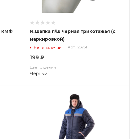
я КМФ
Я_Шапка п/ш черная трикотажая (с
маркировкой)
Арт.: 25751
Нет в наличии
199 ₽
Цвет отделки
Черный