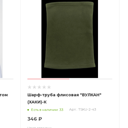
йтом
Шарф-труба флисовая "ВУЛКАН"
(ХАКИ)-К
Арт.: TSKU-2-43
Есть в наличии: 33
346 ₽
Цвет отделки