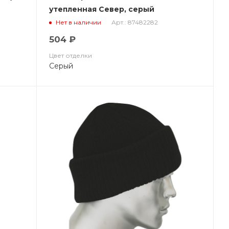
утепленная Север, серый
Арт.: 87482282
Нет в наличии
504 ₽
Цвет отделки
Серый