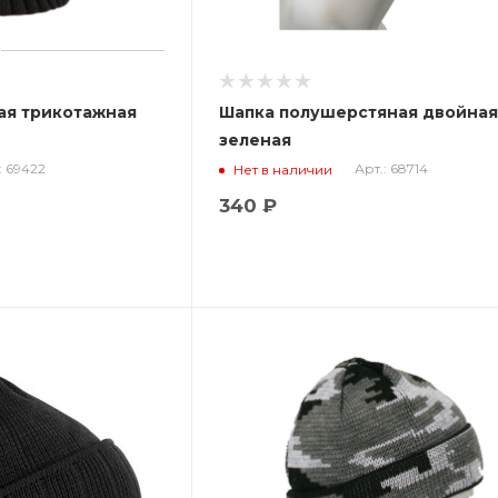
ая трикотажная
Шапка полушерстяная двойна
зеленая
: 69422
Арт.: 68714
Нет в наличии
340 ₽