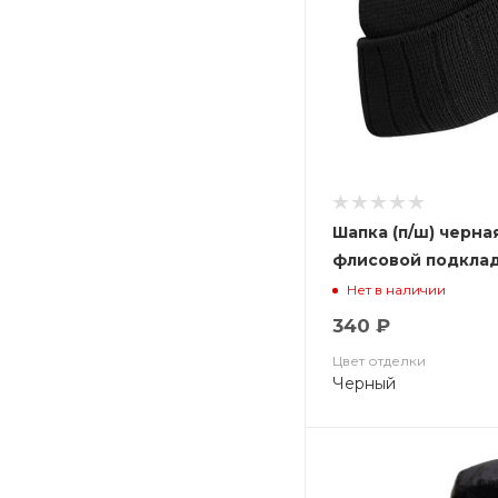
Шапка (п/ш) черна
флисовой подкла
Нет в наличии
340 ₽
Цвет отделки
Черный