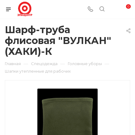
0
Шарф-труба
флисовая "ВУЛКАН"
(ХАКИ)-К
—
—
—
Главная
Спецодежда
Головные уборы
Шапки утепленные для рабочих