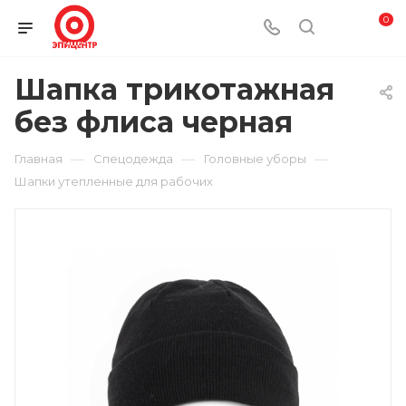
0
Шапка трикотажная
без флиса черная
—
—
—
Главная
Спецодежда
Головные уборы
Шапки утепленные для рабочих