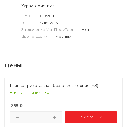
Характеристики
ТР/ТС
—
019/2011
ГОСТ
—
32118-2013
Заключение МинПромТорг
—
Нет
Цвет отделки
—
Черный
Цены
Шапка трикотажная без флиса черная (ЧЗ)
Есть в наличии: 480
255
₽
В КОРЗИНУ