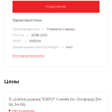
ПОДРОБНЕЕ
Характеристики
Производитель
—
Планета-Сириус
ГОСТы
—
32118-2013
ТР/ТС
—
017/2011
Заключение МинПромТорг
—
Нет
Все характеристики
Цены
Я_Шапка-ушанка "ЕВРО" т.синяя (тк. Оксфорд) (54-
56, 54-56)
Нет в наличии