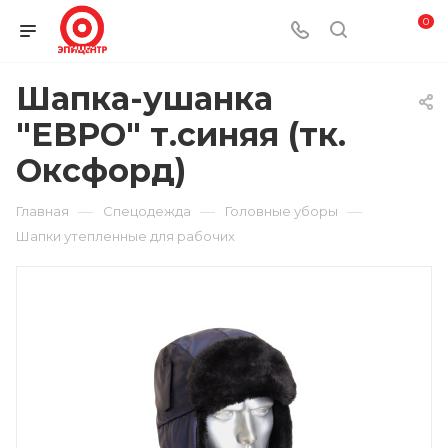
0
Шапка-ушанка
"ЕВРО" т.синяя (тк.
Оксфорд)
—
—
—
Главная
Спецодежда
Головные уборы
Шапки утепленные для рабочих