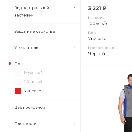
Вид центральной
3 221 ₽
застежки
Материал
100% п/э
Защитные свойства
Пол
Унисекс
Утеплитель
Цвет основной
Черный
Пол
Мужской
Женский
Унисекс
Цвет основной
Плотность