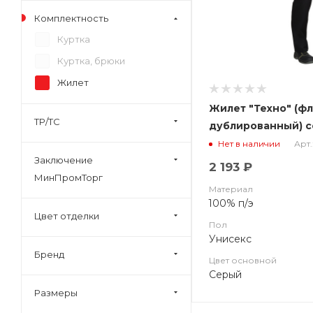
Комплектность
Куртка
Куртка, брюки
Жилет
Жилет "Техно" (ф
ТР/ТС
дублированный) с
васильковым (ЧЗ)
Арт.
Нет в наличии
Заключение
2 193 ₽
МинПромТорг
Материал
100% п/э
Цвет отделки
Пол
Унисекс
Бренд
Цвет основной
Серый
Размеры