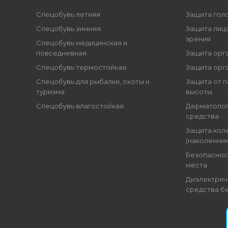
Спецобувь летняя
Защита гол
Спецобувь зимняя
Защита лица
зрения
Спецобувь медицинская и
повседневная
Защита орг
Спецобувь термостойкая
Защита орг
Спецобувь для рыбалки, охоты и
Защита от п
туризма
высоты
Спецобувь влагостойкая
Дерматоло
средства
Защита кол
(наколенник
Безопаснос
места
Диэлектрич
средства б