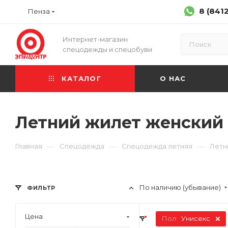
8 (841
Пенза
Интернет-магазин
спецодежды и спецобуви
КАТАЛОГ
О НАС
Летний жилет женский
—
—
—
Главная
Спецодежда
Спецодежда летняя
Летн
По наличию (убывание)
ФИЛЬТР
Цена
Пол:
Унисекс