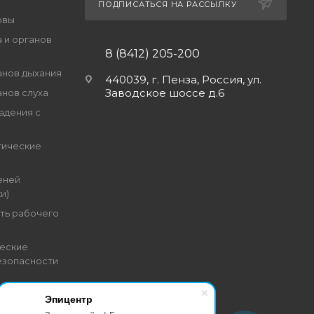
ПОДПИСАТЬСЯ НА РАССЫЛКУ
овы
 и органов
8 (8412) 205-200
анов дыхания
440039, г. Пенза, Россия, ул.
Заводское шоссе д.6
анов слуха
адения с
гические
еней
и)
ть рабочего
еские
езопасности
Эпицентр