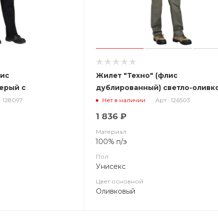
лис
Жилет "Техно" (флис
ерый с
дублированный) светло-оливк
с оливковым (ЧЗ)
: 128097
Арт.: 126503
Нет в наличии
1 836 ₽
Материал
100% п/э
Пол
Унисекс
Цвет основной
Оливковый