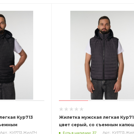
легкая Кур713
Жилетка мужская легкая Кур71
съемным
цвет серый, со съемным капю
Арт.: КУР713.ЖилЛЧ
Арт.: КУР713.Жи
Есть в наличии: 37