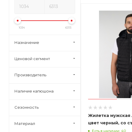
1034
6313
Назначение
Ценовой сегмент
Производитель
Наличие капюшона
Сезонность
Жилетка мужская 
цвет черный, со 
Материал
капюшоном
Есть в наличии: 40