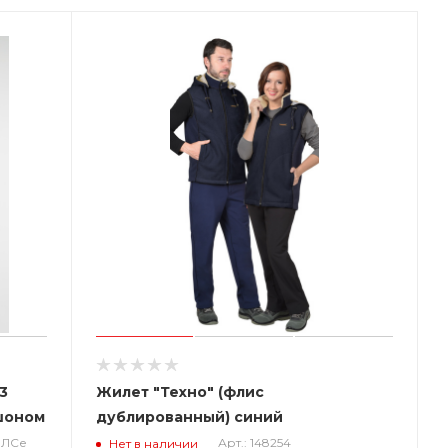
3
Жилет "Техно" (флис
шоном
дублированный) синий
лЛСе
Арт.: 148254
Нет в наличии