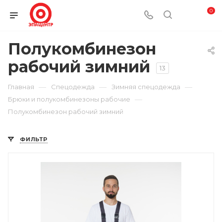
0
Полукомбинезон
рабочий зимний
13
—
—
—
Главная
Спецодежда
Зимняя спецодежда
—
Брюки и полукомбинезоны рабочие
Полукомбинезон рабочий зимний
ФИЛЬТР