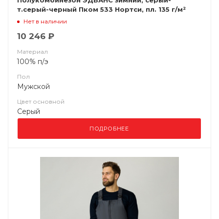
Полукомбинезон ЭДВАНС зимний, серый-
т.серый-черный Пком 533 Нортси, пл. 135 г/м²
ФСС (ЧЗ)
Нет в наличии
10 246 ₽
Материал
100% п/э
Пол
Мужской
Цвет основной
Серый
ПОДРОБНЕЕ