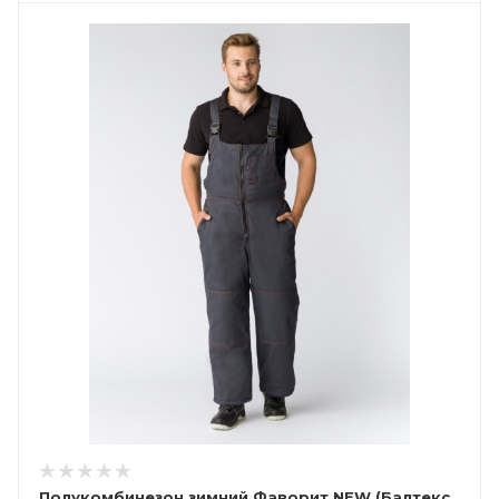
Полукомбинезон зимний Фаворит NEW (Балтекс,