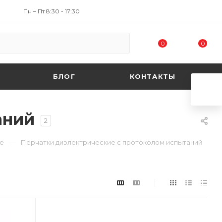
Пн – Пт 8:30 - 17:30
0
0
БЛОГ
КОНТАКТЫ
аний
2
—
ие
Перчатки диэлектрические с протоколом испытаний