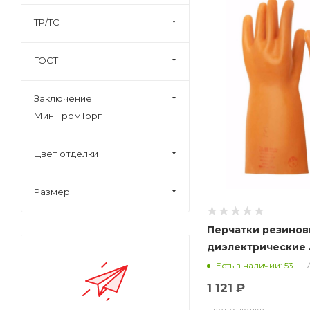
ТР/ТС
ГОСТ
Заключение
МинПромТорг
Цвет отделки
Размер
Перчатки резино
диэлектрические
класс 0
Есть в наличии: 53
1 121 ₽
Цвет отделки