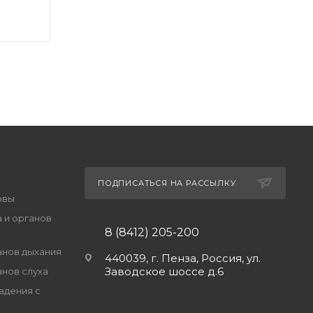
ПОДПИСАТЬСЯ НА РАССЫЛКУ
овы
 и органов
8 (8412) 205-200
анов дыхания
440039, г. Пенза, Россия, ул.
Заводское шоссе д.6
анов слуха
адения с