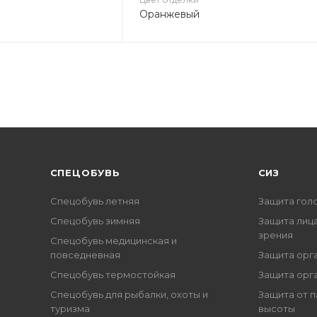
Оранжевый
CПЕЦОБУВЬ
СИЗ
Спецобувь летняя
Защита гол
Спецобувь зимняя
Защита лица
зрения
Спецобувь медицинская и
повседневная
Защита орг
Спецобувь термостойкая
Защита орг
Спецобувь для рыбалки, охоты и
Защита от п
туризма
высоты