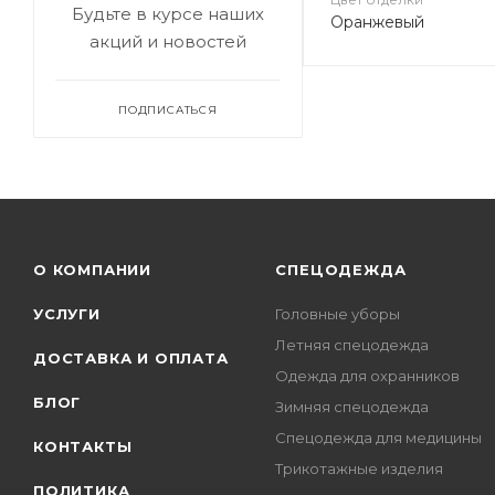
Будьте в курсе наших
Оранжевый
акций и новостей
ПОДПИСАТЬСЯ
О КОМПАНИИ
СПЕЦОДЕЖДА
УСЛУГИ
Головные уборы
Летняя спецодежда
ДОСТАВКА И ОПЛАТА
Одежда для охранников
БЛОГ
Зимняя спецодежда
Спецодежда для медицины
КОНТАКТЫ
Трикотажные изделия
ПОЛИТИКА