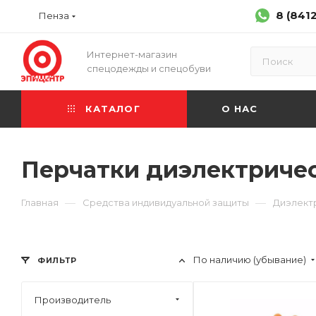
8 (841
Пенза
Интернет-магазин
спецодежды и спецобуви
КАТАЛОГ
О НАС
Перчатки диэлектриче
—
—
Главная
Средства индивидуальной защиты
Диэлект
По наличию (убывание)
ФИЛЬТР
Производитель