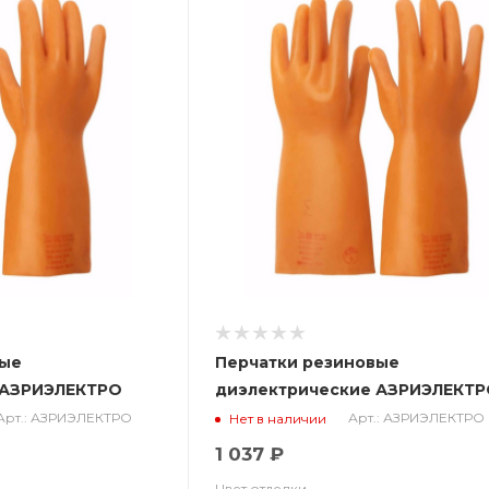
вые
Перчатки резиновые
 АЗРИЭЛЕКТРО
диэлектрические АЗРИЭЛЕКТ
класс 0
Арт.: АЗРИЭЛЕКТРО
Арт.: АЗРИЭЛЕКТРО
Нет в наличии
1 037 ₽
Цвет отделки