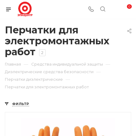
0
Перчатки для
электромонтажных
работ
2
—
—
Главная
Средства индивидуальной защиты
—
Диэлектрические средства безопасности
—
Перчатки диэлектрические
Перчатки для электромонтажных работ
ФИЛЬТР