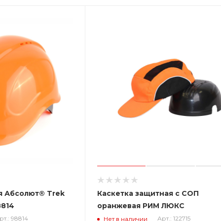
я Абсолют® Trek
Каскетка защитная с СОП
я, арт. 98814
оранжевая РИМ ЛЮКС
рт.: 98814
Арт.: 122715
Нет в наличии