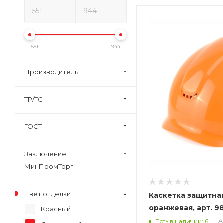
551
944
Производитель
ТР/ТС
ГОСТ
Заключение
МинПромТорг
Цвет отделки
Каскетка защитна
оранжева
Красный
А
Есть в наличии: 6