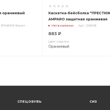
я оранжевый
Каскетка-бейсболка "ПРЕСТИ
AMPARO защитная оранжевая
126908
: 87469915 Факел
Арт.: 126908
Нет в наличии
883 ₽
Цвет отделки
Оранжевый
CПЕЦОБУВЬ
СИЗ