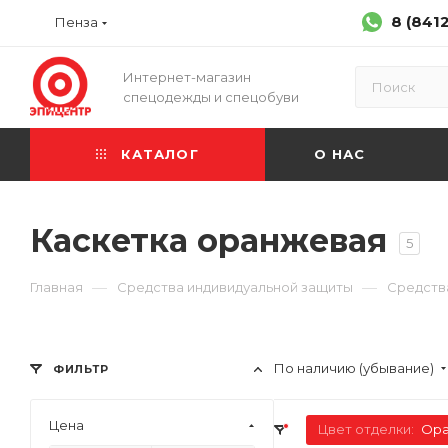
8 (841
Пенза
Интернет-магазин
спецодежды и спецобуви
КАТАЛОГ
О НАС
Каскетка оранжевая
5
—
—
Главная
Средства индивидуальной защиты
Средств
По наличию (убывание)
ФИЛЬТР
Цена
Цвет отделки:
Ор