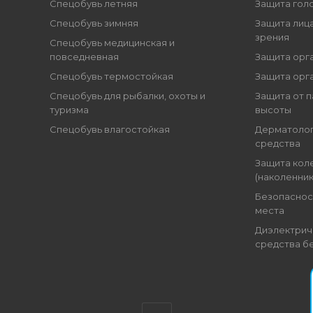
Спецобувь летняя
Защита гол
Спецобувь зимняя
Защита лица
зрения
Спецобувь медицинская и
повседневная
Защита орг
Спецобувь термостойкая
Защита орг
Спецобувь для рыбалки, охоты и
Защита от п
туризма
высоты
Спецобувь влагостойкая
Дерматоло
средства
Защита кол
(наколенник
Безопаснос
места
Диэлектрич
средства б