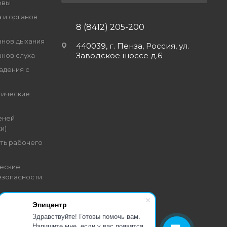
овы
 и органов
8 (8412) 205-200
анов дыхания
440039, г. Пенза, Россия, ул.
Заводское шоссе д.6
анов слуха
адения с
гические
еней
и)
ть рабочего
еские
езопасности
Эпицентр
Здравствуйте! Готовы помочь вам.
Напишите мне, если у вас появятся