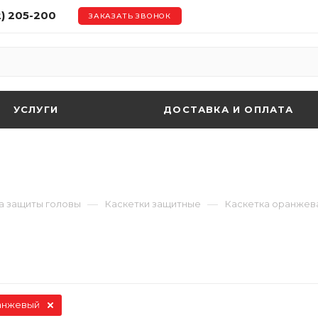
2) 205-200
ЗАКАЗАТЬ ЗВОНОК
УСЛУГИ
ДОСТАВКА И ОПЛАТА
—
—
а защиты головы
Каскетки защитные
Каскетка оранжев
анжевый