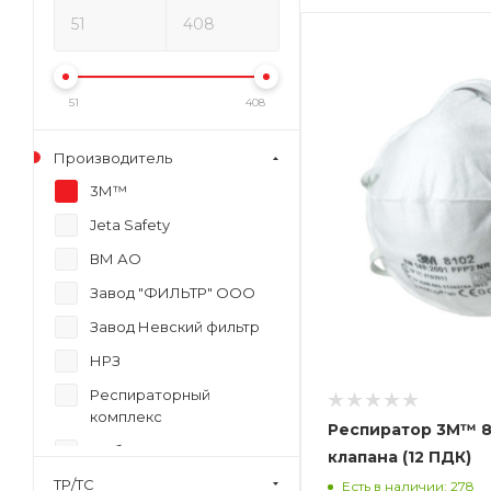
51
408
Производитель
3М™
Jeta Safety
ВМ АО
Завод "ФИЛЬТР" ООО
Завод Невский фильтр
НРЗ
Респираторный
комплекс
Респиратор 3М™ 81
Фабрика Вега Спец
клапана (12 ПДК)
ТР/ТС
Есть в наличии: 278