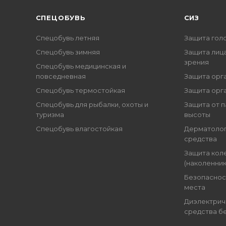
CПЕЦОБУВЬ
СИЗ
Спецобувь летняя
Защита гол
Спецобувь зимняя
Защита лица
зрения
Спецобувь медицинская и
повседневная
Защита орг
Спецобувь термостойкая
Защита орг
Спецобувь для рыбалки, охоты и
Защита от п
туризма
высоты
Спецобувь влагостойкая
Дерматоло
средства
Защита кол
(наколенник
Безопаснос
места
Диэлектрич
средства б