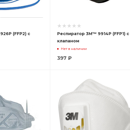
26P (FFP2) с
Респиратор 3М™ 9914P (FFP1) с
клапаном
Нет в наличии
397 ₽