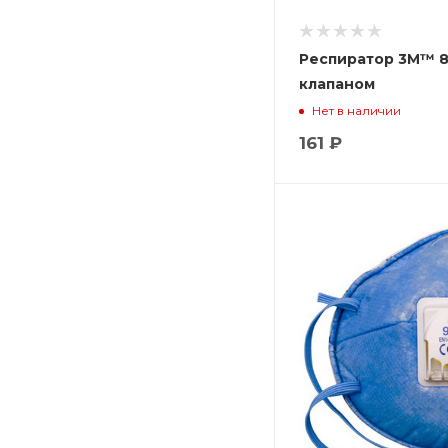
Респиратор 3М™ 81
клапаном
Нет в наличии
161 ₽