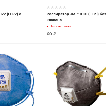
22 (FFP2) с
Респиратор 3М™ 8101 (FFP1) бе
клапана
Нет в наличии
60 ₽