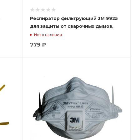
з
Респиратор фильтрующий 3М 9925
для защиты от сварочных дымов,
озона, органических паров (с
Нет в наличии
клапаном выдоха)
779 ₽