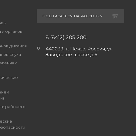
ПОДПИСАТЬСЯ НА РАССЫЛКУ
овы
 и органов
8 (8412) 205-200
анов дыхания
440039, г. Пенза, Россия, ул.
Заводское шоссе д.6
анов слуха
адения с
гические
еней
и)
ть рабочего
еские
езопасности