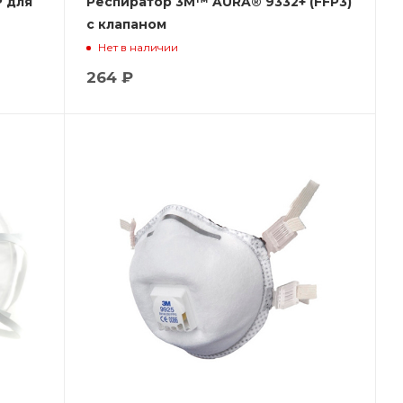
 для
Респиратор 3М™ AURA® 9332+ (FFP3)
с клапаном
она,
Нет в наличии
264 ₽