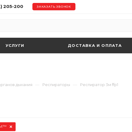
2) 205-200
ЗАКАЗАТЬ ЗВОНОК
УСЛУГИ
ДОСТАВКА И ОПЛАТА
—
—
органов дыхания
Респираторы
Респиратор 3м ffp1
М™