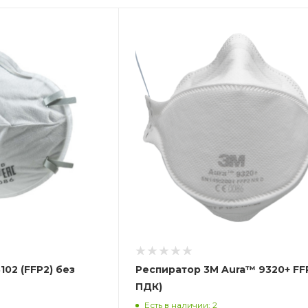
02 (FFP2) без
Респиратор 3М Aura™ 9320+ FFP
ПДК)
Есть в наличии: 2