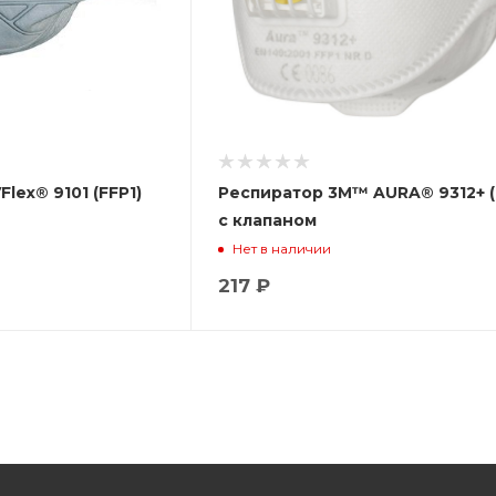
lex® 9101 (FFP1)
Респиратор 3М™ AURA® 9312+ (
с клапаном
Нет в наличии
217 ₽