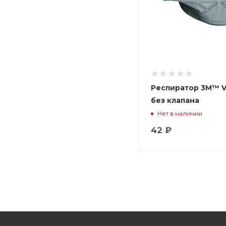
Респиратор 3М™ VF
без клапана
Нет в наличии
42 ₽