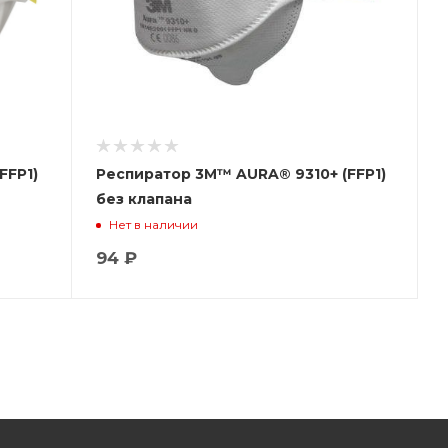
FFP1)
Респиратор 3М™ AURA® 9310+ (FFP1)
без клапана
Нет в наличии
94 ₽