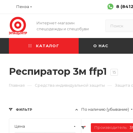
8 (841
Пенза
Интернет-магазин
спецодежды и спецобуви
КАТАЛОГ
О НАС
Респиратор 3м ffp1
15
—
—
Главная
Средства индивидуальной защиты
Защита 
По наличию (убывание)
ФИЛЬТР
Цена
Производитель:
3