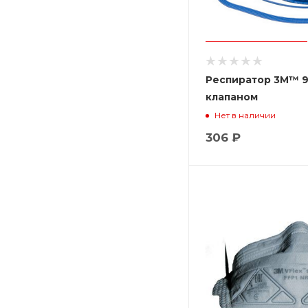
Респиратор 3М™ 99
клапаном
Нет в наличии
306 ₽