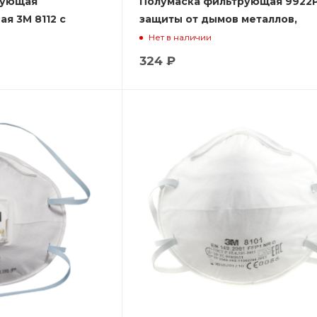
рующая
Полумаска фильтрующая 9922Р
я 3М 8112 с
защиты от дымов металлов,
ПДК)
сварочных аэрозолей, пыли, оз
Нет в наличии
запахов
324 ₽