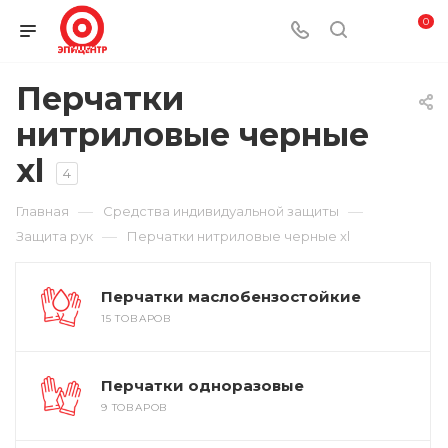
0
Перчатки
нитриловые черные
xl
4
—
—
Главная
Средства индивидуальной защиты
—
Защита рук
Перчатки нитриловые черные xl
Перчатки маслобензостойкие
15 ТОВАРОВ
Перчатки одноразовые
9 ТОВАРОВ