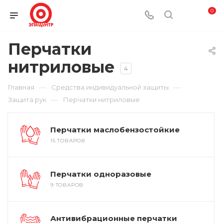
0
Перчатки
нитриловые
4
—
—
Главная
Средства индивидуальной защиты
—
Защита рук
Перчатки нитриловые
Перчатки маслобензостойкие
15 ТОВАРОВ
Перчатки одноразовые
9 ТОВАРОВ
Антивибрационные перчатки