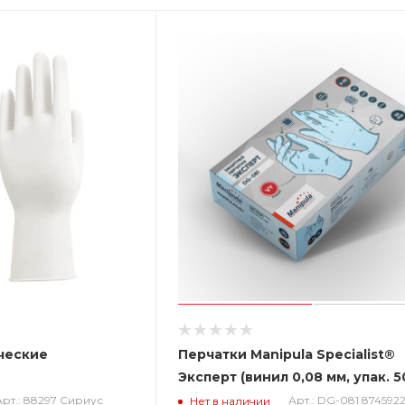
ческие
Перчатки Manipula Specialist®
Эксперт (винил 0,08 мм, упак. 5
DG-081
Арт.: 88297 Сириус
Арт.: DG-081 8745922
Нет в наличии