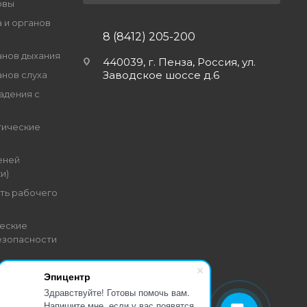
овы
 и органов
8 (8412) 205-200
анов дыхания
440039, г. Пенза, Россия, ул.
Заводское шоссе д.6
анов слуха
адения с
гические
еней
и)
ть рабочего
еские
езопасности
Эпицентр
Здравствуйте! Готовы помочь вам.
Напишите мне, если у вас появятся