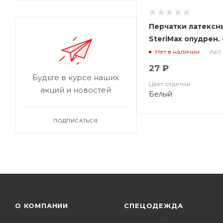
Перчатки латексн
SteriMax опудрен.
текстурированны
Арт.
Нет в наличии
27 ₽
Будьте в курсе наших
Цвет отделки
акций и новостей
Белый
ПОДПИСАТЬСЯ
О КОМПАНИИ
СПЕЦОДЕЖДА