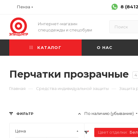
8 (841
Пенза
Интернет-магазин
спецодежды и спецобуви
КАТАЛОГ
О НАС
Перчатки прозрачные
4
—
—
Главная
Средства индивидуальной защиты
Защита 
По наличию (убывание)
ФИЛЬТР
Цена
Цвет отделки:
Бел