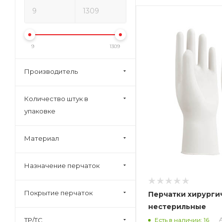
9
1309
Производитель
Количество штук в
упаковке
Материал
Назначение перчаток
Покрытие перчаток
Перчатки хирурги
нестерильные
Есть в наличии: 16
ТР/ТС