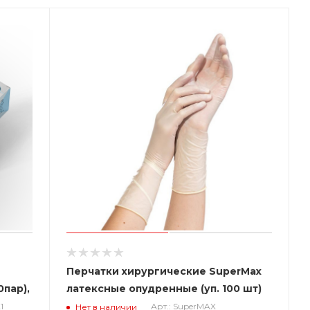
Перчатки хирургические SuperMax
0пар),
латексные опудренные (уп. 100 шт)
1
Арт.: SuperMAX
Нет в наличии