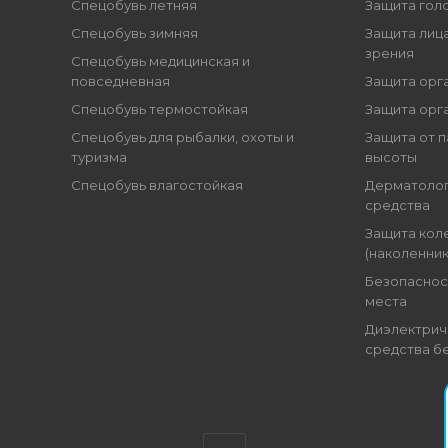
Спецобувь летняя
Защита гол
Спецобувь зимняя
Защита лица
зрения
Спецобувь медицинская и
повседневная
Защита орг
Спецобувь термостойкая
Защита орг
Спецобувь для рыбалки, охоты и
Защита от п
туризма
высоты
Спецобувь влагостойкая
Дерматоло
средства
Защита кол
(наколенник
Безопаснос
места
Диэлектрич
средства б