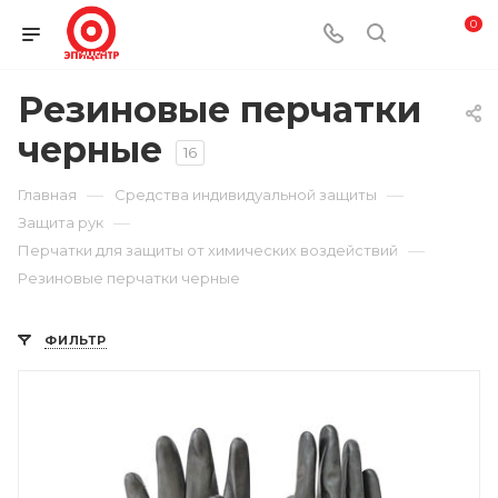
0
Резиновые перчатки
черные
16
—
—
Главная
Средства индивидуальной защиты
—
Защита рук
—
Перчатки для защиты от химических воздействий
Резиновые перчатки черные
ФИЛЬТР