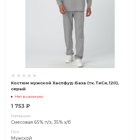
Костюм мужской Хаспфуд-База (тк.ТиСи,120),
серый
Нет в наличии
1 753 ₽
Материал
Смесовая 65% п/э, 35% х/б
Пол
Мужской