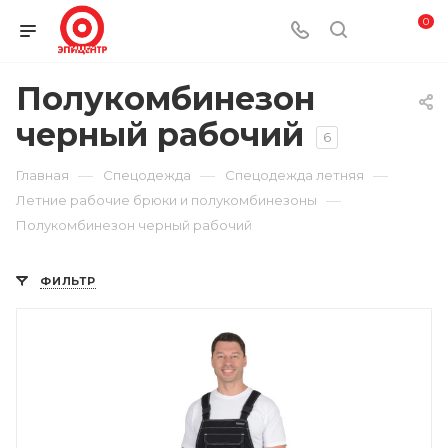
0
Полукомбинезон
черный рабочий
6
—
—
—
Главная
Спецодежда
Спецодежда летняя
—
Летние рабочие брюки и полукомбинезоны
Полукомбинезон черный рабочий
ФИЛЬТР