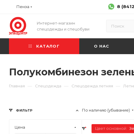
8 (841
Пенза
Интернет-магазин
спецодежды и спецобуви
КАТАЛОГ
О НАС
Полукомбинезон зелен
—
—
—
Главная
Спецодежда
Спецодежда летняя
Летн
По наличию (убывание)
ФИЛЬТР
Цена
Цвет основной:
З