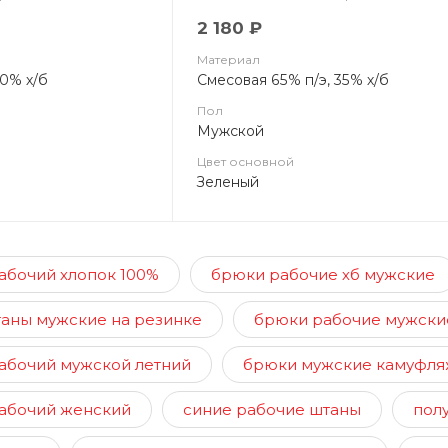
2 180 ₽
Материал
20% х/б
Смесовая 65% п/э, 35% х/б
Пол
Мужской
Цвет основной
Зеленый
абочий хлопок 100%
брюки рабочие хб мужские
таны мужские на резинке
брюки рабочие мужски
абочий мужской летний
брюки мужские камуфля
абочий женский
синие рабочие штаны
пол