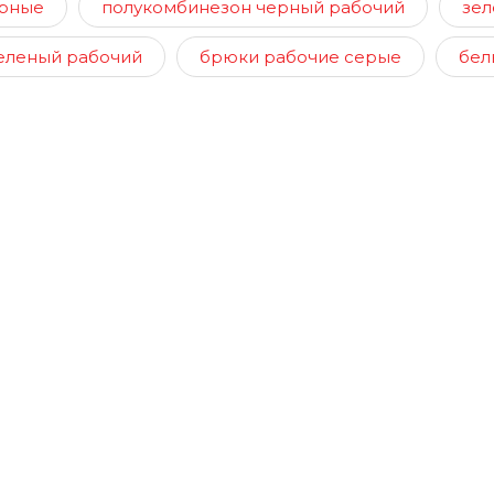
ерные
полукомбинезон черный рабочий
зел
еленый рабочий
брюки рабочие серые
бел