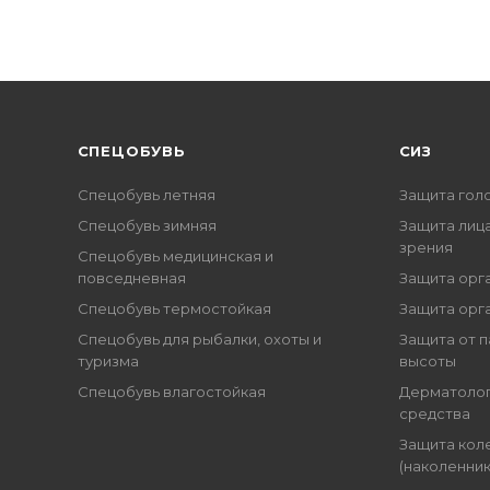
CПЕЦОБУВЬ
СИЗ
Спецобувь летняя
Защита гол
Спецобувь зимняя
Защита лица
зрения
Спецобувь медицинская и
повседневная
Защита орг
Спецобувь термостойкая
Защита орг
Спецобувь для рыбалки, охоты и
Защита от п
туризма
высоты
Спецобувь влагостойкая
Дерматоло
средства
Защита кол
(наколенник