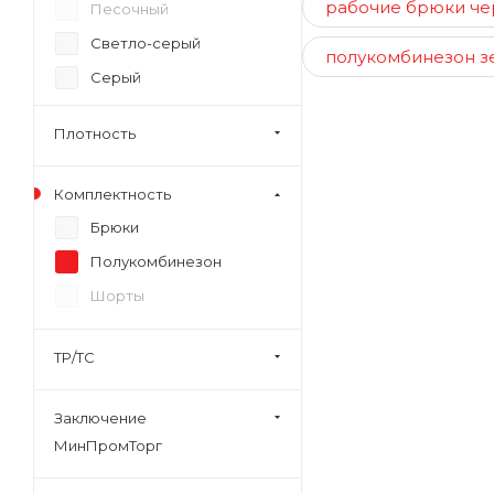
рабочие брюки ч
Песочный
Светло-серый
полукомбинезон з
Серый
Синий
Плотность
СРЕДНЕ-серый
Темно-оливковый
Комплектность
Темно-песочный
Брюки
Темно-серый
Полукомбинезон
Темно-синий
Шорты
Хаки
Морена
ТР/ТС
Черный
Заключение
МинПромТорг