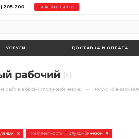
2) 205-200
ЗАКАЗАТЬ ЗВОНОК
УСЛУГИ
ДОСТАВКА И ОПЛАТА
ый рабочий
2
—
ие рабочие брюки и полукомбинезоны
Полукомбинезон зел
еленый
Комплектность:
Полукомбинезон