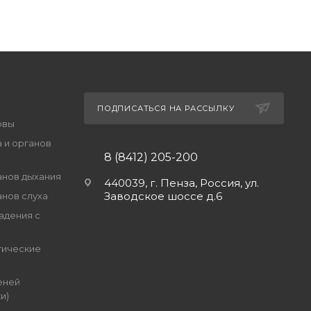
ПОДПИСАТЬСЯ НА РАССЫЛКУ
овы
 и органов
8 (8412) 205-200
анов дыхания
440039, г. Пенза, Россия, ул.
Заводское шоссе д.6
анов слуха
адения с
гические
еней
и)