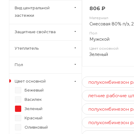
Вид центральной
806 ₽
застежки
Материал
Смесовая 80% п/э, 
Защитные свойства
Пол
Мужской
Утеплитель
Цвет основной
Зеленый
Пол
Цвет основной
полукомбинезон р
Бежевый
летние рабочие ш
Василек
Зеленый
полукомбинезон р
Красный
полукомбинезон р
Оливковый