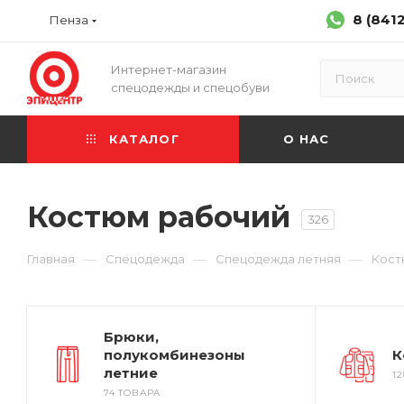
8 (841
Пенза
Интернет-магазин
спецодежды и спецобуви
КАТАЛОГ
О НАС
Костюм рабочий
326
—
—
—
Главная
Спецодежда
Спецодежда летняя
Кост
Брюки,
полукомбинезоны
К
летние
1
74 ТОВАРА