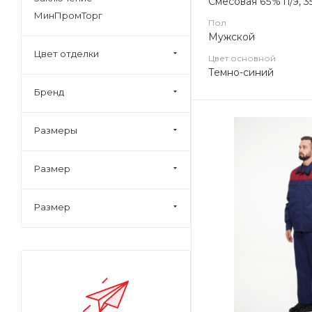
Смесовая 65% п/э, 3
МинПромТорг
Пол
Мужской
Цвет отделки
Цвет основной
Темно-синий
Бренд
Размеры
Размер
Размер