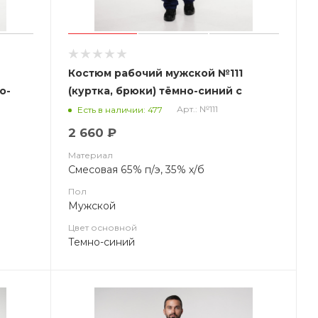
Костюм рабочий мужской №111
о-
(куртка, брюки) тёмно-синий с
васильковым СОП (ЧЗ)
Арт.: №111
Есть в наличии: 477
2 660 ₽
Материал
Смесовая 65% п/э, 35% х/б
Пол
Мужской
Цвет основной
Темно-синий