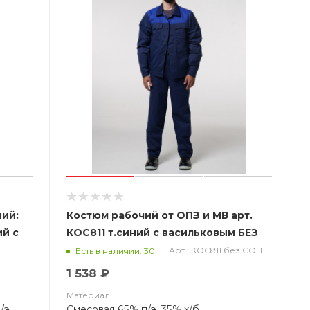
ий:
Костюм рабочий от ОПЗ и МВ арт.
ий с
КОС811 т.синий с васильковым БЕЗ
СОП (ЧЗ)
Арт.: КОС811 без СОП
Есть в наличии: 30
1 538 ₽
Материал
/э
Смесовая 65% п/э, 35% х/б