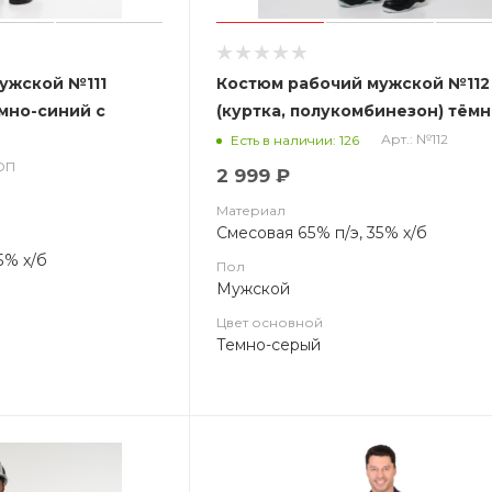
ужской №111
Костюм рабочий мужской №112
ёмно-синий с
(куртка, полукомбинезон) тёмн
 (ЧЗ)
серый с красным (ЧЗ)
Арт.: №112
Есть в наличии: 126
СОП
2 999 ₽
Материал
Смесовая 65% п/э, 35% х/б
5% х/б
Пол
Мужской
Цвет основной
Темно-серый