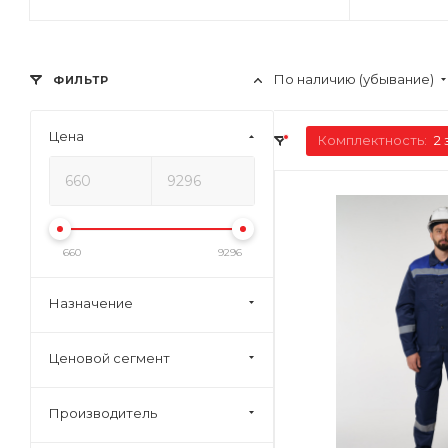
По наличию (убывание)
ФИЛЬТР
Цена
Комплектность:
2 
660
9296
Назначение
Ценовой сегмент
Производитель