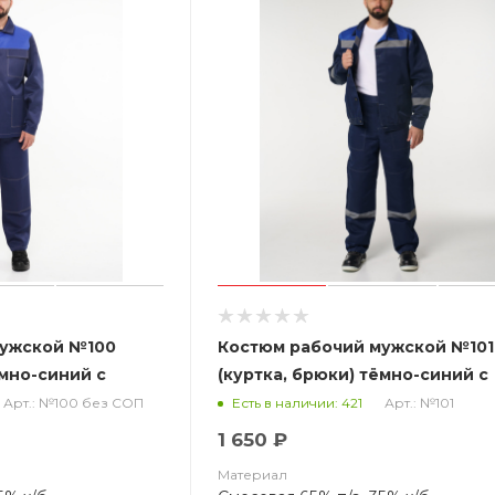
мужской №100
Костюм рабочий мужской №101
ёмно-синий с
(куртка, брюки) тёмно-синий с
СОП (ЧЗ)
васильковым (ЧЗ)
Арт.: №100 без СОП
Арт.: №101
Есть в наличии: 421
1 650 ₽
Материал