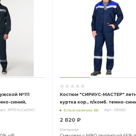
ужской №111
Костюм "СИРИУС-МАСТЕР" летн
ёмно-синий,
куртка кор., п/комб. темно-син
к. Канвас СОП
вас. с СОП (ЧЗ)
Арт.: №111.КсСиОКС
Арт.: 03450
Есть в наличии: 66
2 820 ₽
Материал
60% х/б
Смесовая с МВО пропиткой 65% п