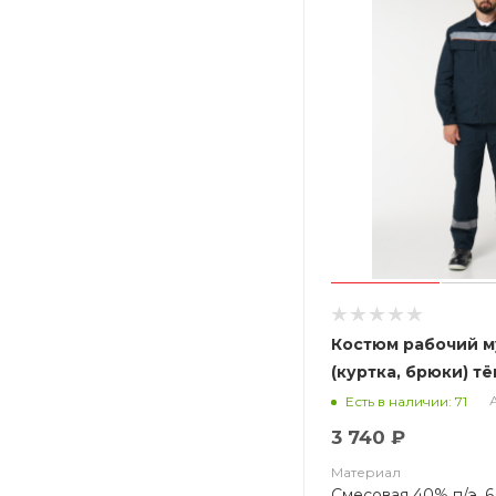
Костюм рабочий м
(куртка, брюки) т
оранжевый кант, т
Есть в наличии: 71
3 740 ₽
Материал
Смесовая 40% п/э, 