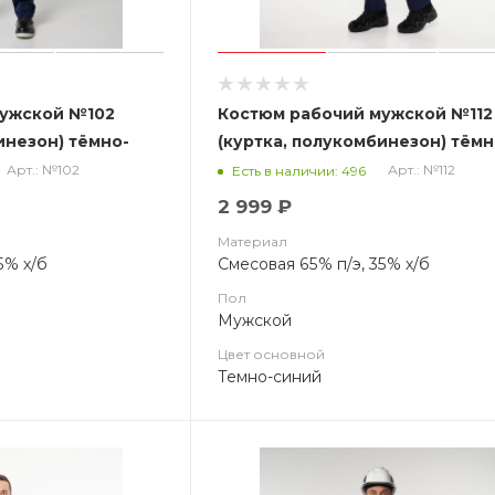
мужской №102
Костюм рабочий мужской №112
инезон) тёмно-
(куртка, полукомбинезон) тёмн
вым
синий с васильковым (ЧЗ)
Арт.: №102
Арт.: №112
Есть в наличии: 496
2 999 ₽
Материал
5% х/б
Смесовая 65% п/э, 35% х/б
Пол
Мужской
Цвет основной
Темно-синий