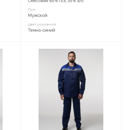
Смесовая 65% п/э, 35% х/б
Пол
Мужской
Цвет основной
Темно-синий