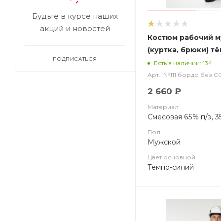
Будьте в курсе наших
акций и новостей
Костюм рабочий м
(куртка, брюки) т
ПОДПИСАТЬСЯ
бордовым без СОП
Есть в наличии: 134
Арт.: №111 бордо без 
2 660 ₽
Материал
Смесовая 65% п/э, 3
Пол
Мужской
Цвет основной
Темно-синий