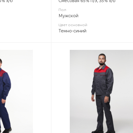
5% х/б
Смесовая 65% п/э, 35% х/б
Пол
Мужской
Цвет основной
Темно-синий