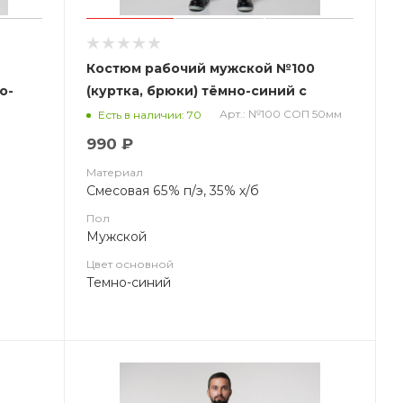
Костюм рабочий мужской №100
о-
(куртка, брюки) тёмно-синий с
васильковым СОП 50 мм(ЧЗ)
Арт.: №100 СОП 50мм
Есть в наличии: 70
990 ₽
Материал
Смесовая 65% п/э, 35% х/б
Пол
Мужской
Цвет основной
Темно-синий