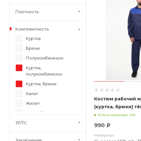
Плотность
Комплектность
Куртка
Брюки
Полукомбинезон
Куртка,
полукомбинезон
Куртка, брюки
Халат
Костюм рабочий 
Жилет
(куртка, брюки) т
Блуза, брюки
васильковым без 
Есть в наличии: 414
ТР/ТС
Шорты
990 ₽
Материал
Заключение