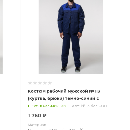
Костюм рабочий мужской №113
(куртка, брюки) темно-синий с
васильковым (ЧЗ)
Арт.: №113 без СОП
Есть в наличии: 259
1 760 ₽
Материал