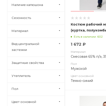
Наличие капюшона
Сезонность
Костюм рабочий 
(куртка, полукомб
Материал
синий с василько
Есть в наличии: 602
Вид центральной
1 672 ₽
застежки
Материал
Смесовая 65% п/э, 3
Защитные свойства
Пол
Мужской
Утеплитель
Цвет основной
Темно-синий
Пол
Цвет основной