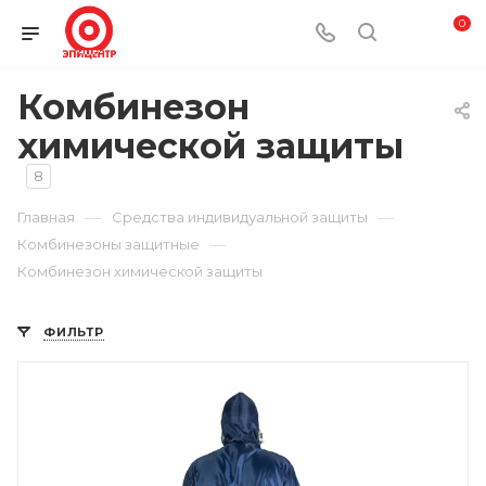
0
Комбинезон
химической защиты
8
—
—
Главная
Средства индивидуальной защиты
—
Комбинезоны защитные
Комбинезон химической защиты
ФИЛЬТР