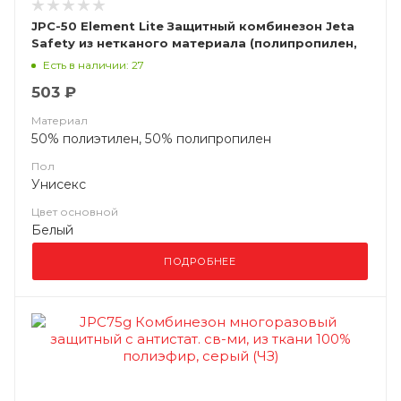
JPC-50 Element Lite Защитный комбинезон Jeta
Safety из нетканого материала (полипропилен,
ламинированный полиэтиленом (микропористая
Есть в наличии: 27
пленка))
503 ₽
Материал
50% полиэтилен, 50% полипропилен
Пол
Унисекс
Цвет основной
Белый
ПОДРОБНЕЕ