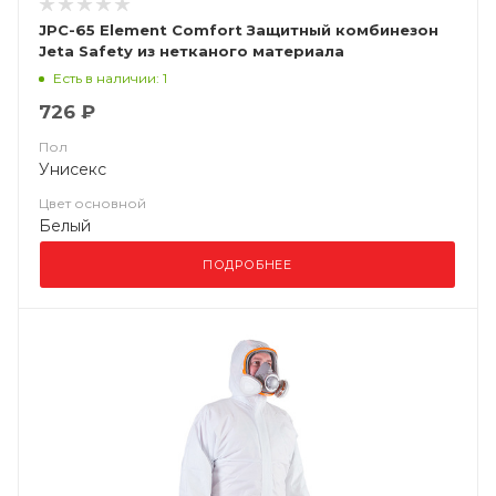
JPC-65 Element Comfort Защитный комбинезон
Jeta Safety из нетканого материала
(полипропилен, ламинированный полиэтиленом
Есть в наличии: 1
(микропористая пленка))
726 ₽
Пол
Унисекс
Цвет основной
Белый
ПОДРОБНЕЕ