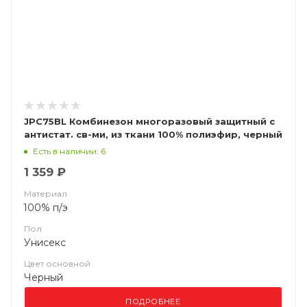
JPC75BL Комбинезон многоразовый защитный с
антистат. св-ми, из ткани 100% полиэфир, черный
JETA SAFETY JPC75BL Ninja
Есть в наличии: 6
1 359 ₽
Материал
100% п/э
Пол
Унисекс
Цвет основной
Черный
ПОДРОБНЕЕ