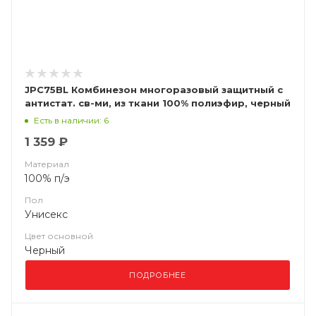
JPC75BL Комбинезон многоразовый защитный с
антистат. св-ми, из ткани 100% полиэфир, черный
JETA SAFETY JPC75BL Ninja
Есть в наличии: 6
1 359 ₽
Материал
100% п/э
Пол
Унисекс
Цвет основной
Черный
ПОДРОБНЕЕ