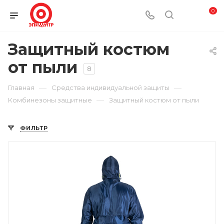
0
Защитный костюм
от пыли
8
—
—
Главная
Средства индивидуальной защиты
—
Комбинезоны защитные
Защитный костюм от пыли
ФИЛЬТР