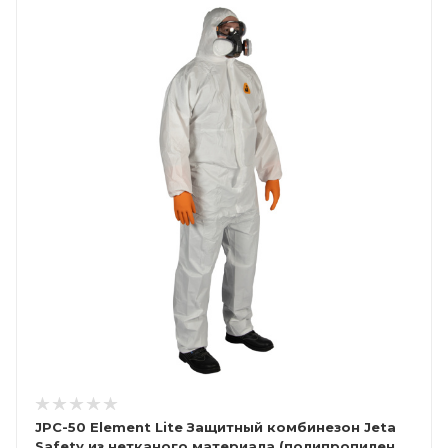
JPC-50 Element Lite Защитный комбинезон Jeta
Safety из нетканого материала (полипропилен,