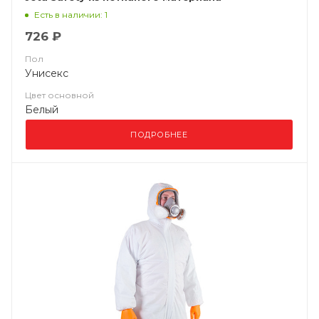
(полипропилен, ламинированный полиэтиленом
Есть в наличии: 1
(микропористая пленка))
726 ₽
Пол
Унисекс
Цвет основной
Белый
ПОДРОБНЕЕ