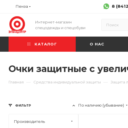
8 (841
Пенза
Интернет-магазин
спецодежды и спецобуви
КАТАЛОГ
О НАС
Очки защитные с увел
—
—
Главная
Средства индивидуальной защиты
Защита л
По наличию (убывание)
ФИЛЬТР
Производитель