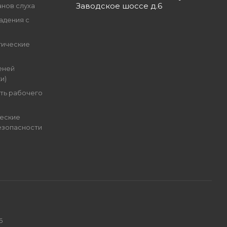
Заводское шоссе д.6
анов слуха
адения с
гические
еней
и)
ть рабочего
еские
езопасности
6