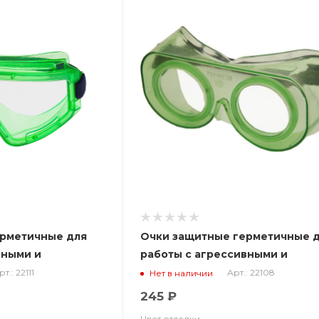
ерметичные для
Очки защитные герметичные 
вными и
работы с агрессивными и
жидкостями ЗНГ1
неагрессивными жидкостями 
рт.: 22111
Арт.: 22108
Нет в наличии
.22111
арт.22108
245 ₽
Цвет отделки