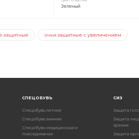
Зеленый
е защитные
очки защитные с увеличением
CПЕЦОБУВЬ
СИЗ
Спецобувь летняя
Защита гол
Спецобувь зимняя
Защита лица
зрения
Спецобувь медицинская и
повседневная
Защита орг