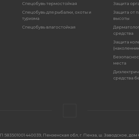
Спецобувь термостойкая
Защита орг
Спецобувь для рыбалки, охоты и
Защита от п
туризма
высоты
Спецобувь влагостойкая
Дерматоло
средства
Защита кол
(наколенник
Безопаснос
места
Диэлектрич
средства б
501001 440039, Пензенская обл, г. Пенза, ш. Заводское, дом 