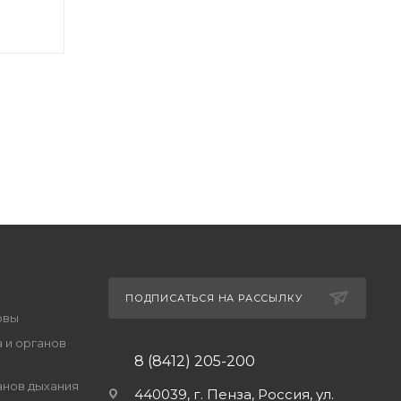
ПОДПИСАТЬСЯ НА РАССЫЛКУ
овы
 и органов
8 (8412) 205-200
анов дыхания
440039, г. Пенза, Россия, ул.