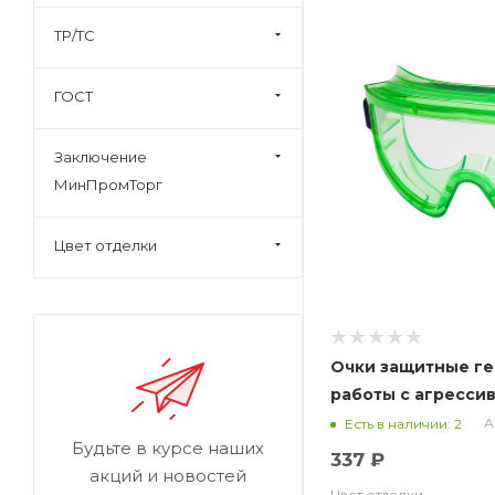
ТР/ТС
ГОСТ
Заключение
МинПромТорг
Цвет отделки
Очки защитные г
работы с агресси
неагрессивными 
А
Есть в наличии: 2
Будьте в курсе наших
PANORAMA (PL) арт
337 ₽
акций и новостей
Цвет отделки