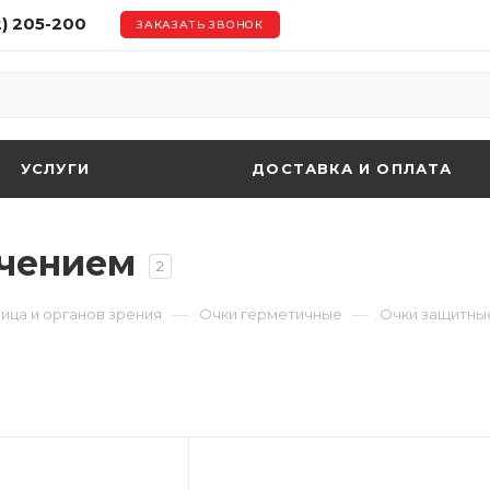
2) 205-200
ЗАКАЗАТЬ ЗВОНОК
УСЛУГИ
ДОСТАВКА И ОПЛАТА
ичением
2
—
—
ица и органов зрения
Очки герметичные
Очки защитны