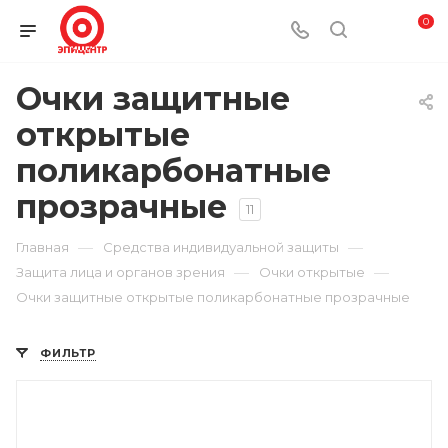
0
Очки защитные
открытые
поликарбонатные
прозрачные
11
—
—
Главная
Средства индивидуальной защиты
—
—
Защита лица и органов зрения
Очки открытые
Очки защитные открытые поликарбонатные прозрачные
ФИЛЬТР