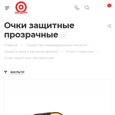
0
Очки защитные
прозрачные
5
—
—
Главная
Средства индивидуальной защиты
—
—
Защита лица и органов зрения
Очки открытые
Очки защитные прозрачные
ФИЛЬТР