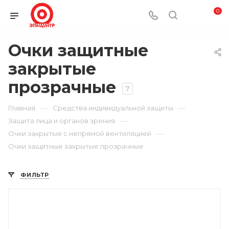
0
Очки защитные
закрытые
прозрачные
7
—
—
Главная
Средства индивидуальной защиты
—
Защита лица и органов зрения
—
Очки закрытые с непрямой вентиляцией
Очки защитные закрытые прозрачные
ФИЛЬТР