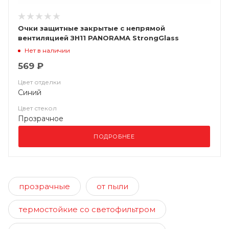
Очки защитные закрытые с непрямой
вентиляцией ЗН11 PANORAMA StrongGlass
(2С-1,2РС) (тёмно-синий корпус) 21137
Нет в наличии
569 ₽
Цвет отделки
Синий
Цвет стекол
Прозрачное
ПОДРОБНЕЕ
прозрачные
от пыли
термостойкие со светофильтром