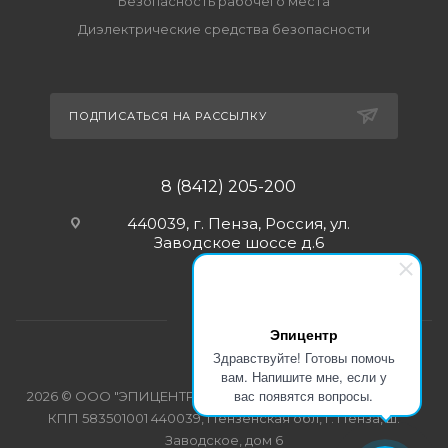
Безопасность рабочего места
Диэлектрические средства безопасности
ПОДПИСАТЬСЯ НА РАССЫЛКУ
8 (8412) 205-200
440039, г. Пенза, Россия, ул.
Заводское шоссе д.6
Эпицентр
Здравствуйте! Готовы помочь
вам. Напишите мне, если у
вас появятся вопросы.
2026 © ООО "ЭПИЦЕНТР-СПЕЦОДЕЖДА" ИНН 5835103358
КПП 583501001 440039, Пензенская обл, г. Пенза, ш.
Заводское, дом 6