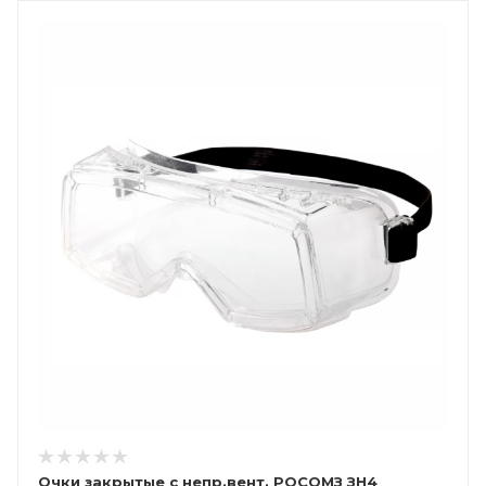
Очки закрытые с непр.вент. РОСОМЗ ЗН4