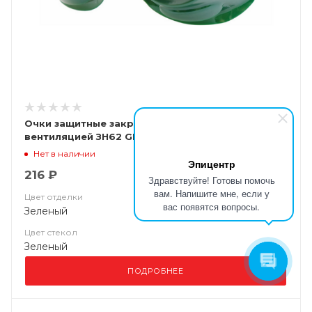
Очки защитные закрытые с непрямой
вентиляцией ЗН62 GENERAL (3,0) арт.26222
Нет в наличии
Эпицентр
216 ₽
Здравствуйте! Готовы помочь
вам. Напишите мне, если у
Цвет отделки
вас появятся вопросы.
Зеленый
Цвет стекол
Зеленый
ПОДРОБНЕЕ