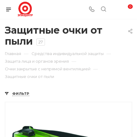
0
Защитные очки от
пыли
27
—
—
Главная
Средства индивидуальной защиты
—
Защита лица и органов зрения
—
Очки закрытые с непрямой вентиляцией
Защитные очки от пыли
ФИЛЬТР