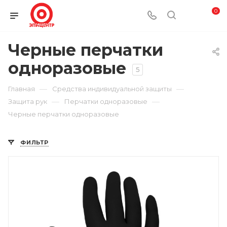
0
Черные перчатки
одноразовые
5
—
—
Главная
Средства индивидуальной защиты
—
—
Защита рук
Перчатки одноразовые
Черные перчатки одноразовые
ФИЛЬТР