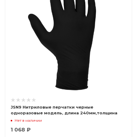
JSN9 Нитриловые перчатки черные
одноразовые модель, длина 240мм,толщина
0,15мм, (уп. 100шт) Jeta Saf
Нет в наличии
1 068 ₽