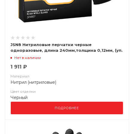
JSN8 Нитриловые перчатки черные
одноразовые, длина 240мм,толщина 0,12мм, (уп.
100шт) Jeta Safety
Нет в наличии
1 911 ₽
Материал
Нитрил (нитриловые)
Цвет отделки
Черный
ПОДРОБНЕЕ