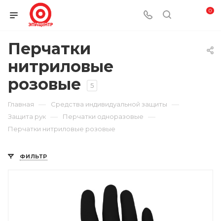
0
Перчатки
нитриловые
розовые
5
—
—
Главная
Средства индивидуальной защиты
—
—
Защита рук
Перчатки одноразовые
Перчатки нитриловые розовые
ФИЛЬТР