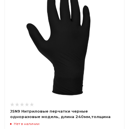
JSN9 Нитриловые перчатки черные
одноразовые модель, длина 240мм,толщина
0,15мм, (уп. 100шт) Jeta Saf
Нет в наличии