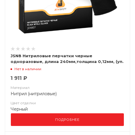
JSN8 Нитриловые перчатки черные
одноразовые, длина 240мм,толщина 0,12мм, (уп.
100шт) Jeta Safety
Нет в наличии
1 911 ₽
Материал
Нитрил (нитриловые)
Цвет отделки
Черный
ПОДРОБНЕЕ