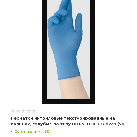
Перчатки нитриловые текстурированные на
пальцах, голубые по типу HOUSEHOLD Gloves (50
пар), Калибр Libry
Есть в наличии: 98