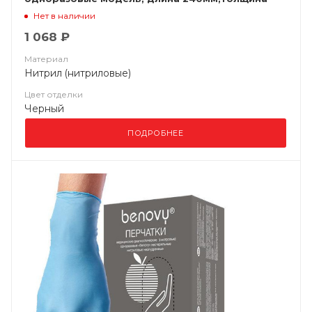
0,15мм, (уп. 100шт) Jeta Saf
Нет в наличии
1 068 ₽
Материал
Нитрил (нитриловые)
Цвет отделки
Черный
ПОДРОБНЕЕ