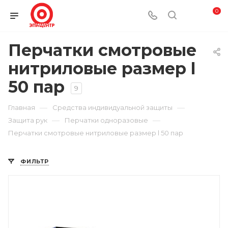
0
Перчатки смотровые
нитриловые размер l
50 пар
9
—
—
Главная
Средства индивидуальной защиты
—
—
Защита рук
Перчатки одноразовые
Перчатки смотровые нитриловые размер l 50 пар
ФИЛЬТР