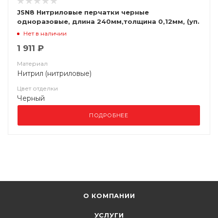
JSN8 Нитриловые перчатки черные
одноразовые, длина 240мм,толщина 0,12мм, (уп.
100шт) Jeta Safety
Нет в наличии
1 911 ₽
Материал
Нитрил (нитриловые)
Цвет отделки
Черный
ПОДРОБНЕЕ
О КОМПАНИИ
УСЛУГИ