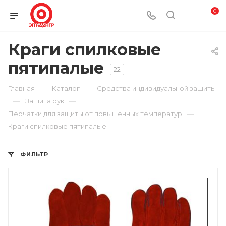
0
Краги спилковые
пятипалые
22
—
—
Главная
Каталог
Средства индивидуальной защиты
—
—
Защита рук
—
Перчатки для защиты от повышенных температур
Краги спилковые пятипалые
ФИЛЬТР