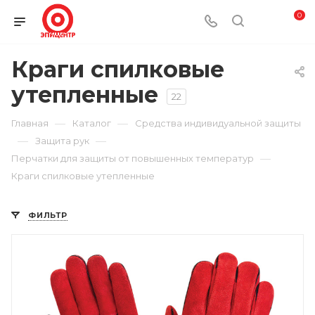
0
Краги спилковые
утепленные
22
—
—
Главная
Каталог
Средства индивидуальной защиты
—
—
Защита рук
—
Перчатки для защиты от повышенных температур
Краги спилковые утепленные
ФИЛЬТР