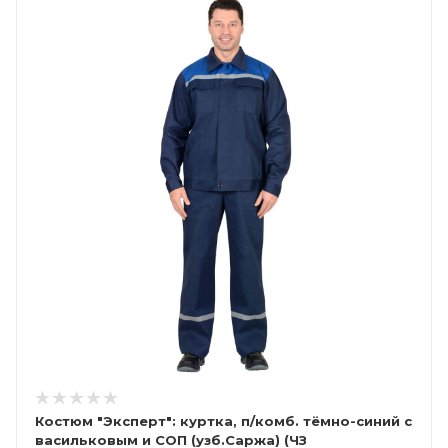
Костюм "Эксперт": куртка, п/комб. тёмно-синий с
васильковым и СОП (узб.Саржа) (ЧЗ