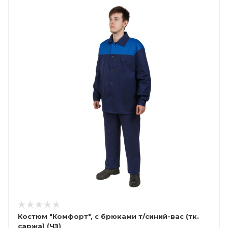
Костюм "Комфорт", с брюками т/синий-вас (тк.
саржа) (ЧЗ)