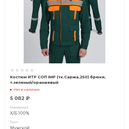
Костюм ИТР СОП IMP (тк.Саржа,250) брюки,
т.зеленый/оранжевый
Нет в наличии
5 082 ₽
Материал
Х/Б 100%
Пол
Мужской