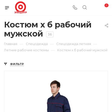
0
Костюм х б рабочий
мужской
36
—
—
—
Главная
Спецодежда
Спецодежда летняя
—
Летние рабочие костюмы
Костюм х б рабочий мужской
ФИЛЬТР