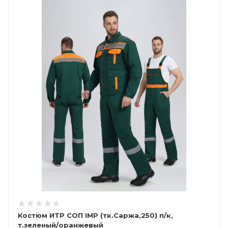
Костюм ИТР СОП IMP (тк.Саржа,250) п/к,
т.зеленый/оранжевый