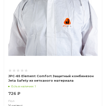
JPC-65 Element Comfort Защитный комбинезон
Jeta Safety из нетканого материала
(полипропилен, ламинированный полиэтиленом
Есть в наличии: 1
(микропористая пленка))
726 ₽
Пол
Унисекс