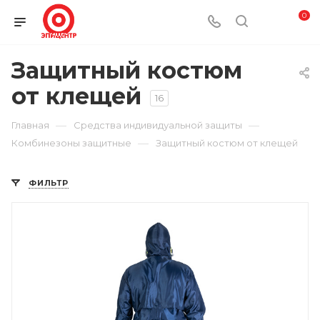
0
Защитный костюм
от клещей
16
—
—
Главная
Средства индивидуальной защиты
—
Комбинезоны защитные
Защитный костюм от клещей
ФИЛЬТР