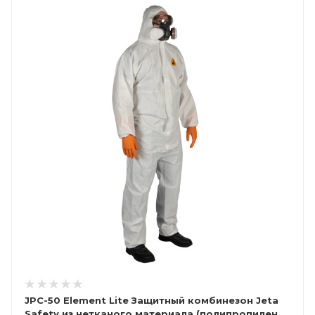
JPC-50 Element Lite Защитный комбинезон Jeta
Safety из нетканого материала (полипропилен,