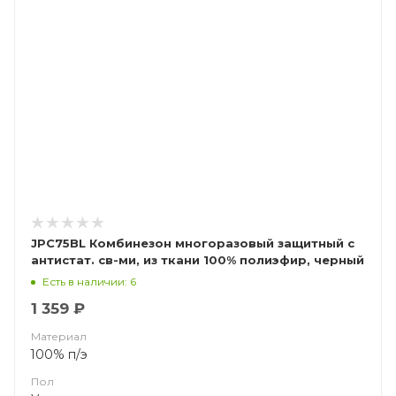
JPC75BL Комбинезон многоразовый защитный с
антистат. св-ми, из ткани 100% полиэфир, черный
JETA SAFETY JPC75BL Ninja
Есть в наличии: 6
1 359 ₽
Материал
100% п/э
Пол