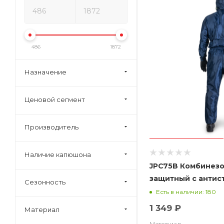
486
1872
Назначение
Ценовой сегмент
Производитель
Наличие капюшона
JPC75B Комбинез
защитный с антиста
Сезонность
ткани 100% полиэф
Есть в наличии: 180
1 349 ₽
Материал
Материал