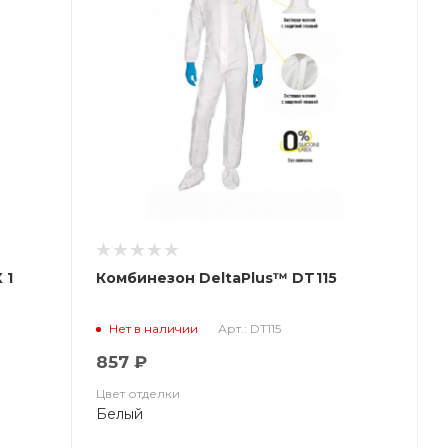
 1
Комбинезон DeltaPlus™ DT115
Арт.: DT115
Нет в наличии
857 ₽
Цвет отделки
Белый