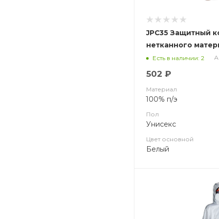
JPC35 Защитный к
нетканного матер
35г/м2 (ЧЗ)
А
Есть в наличии: 2
502 ₽
Материал
100% п/э
Пол
Унисекс
Цвет основной
Белый