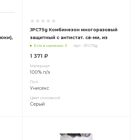
JPC75g Комбинезон многоразовый
юки),
защитный с антистат. св-ми, из
ткани 100% полиэфир, серый (ЧЗ)
Арт.: JPC75g
Есть в наличии: 9
1 371 ₽
Материал
100% п/э
Пол
Унисекс
Цвет основной
Серый