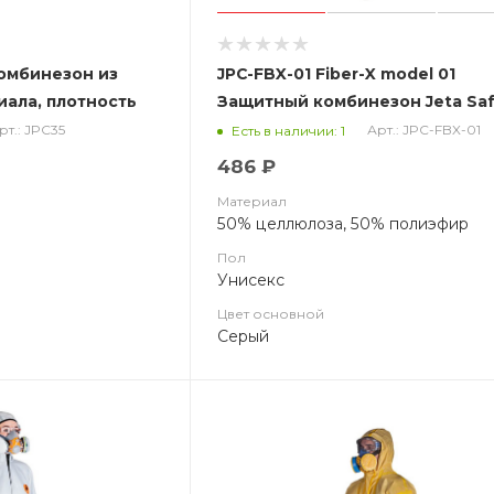
омбинезон из
JPC-FBX-01 Fiber-X model 01
иала, плотность
Защитный комбинезон Jeta Saf
из нетканого материала
рт.: JPC35
Арт.: JPC-FBX-01
Есть в наличии: 1
486 ₽
Материал
50% целлюлоза, 50% полиэфир
Пол
Унисекс
Цвет основной
Серый