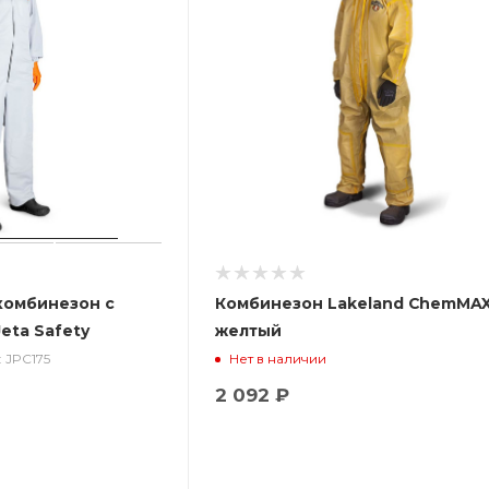
комбинезон с
Комбинезон Lakeland ChemMAX
eta Safety
желтый
: JPC175
Нет в наличии
2 092 ₽