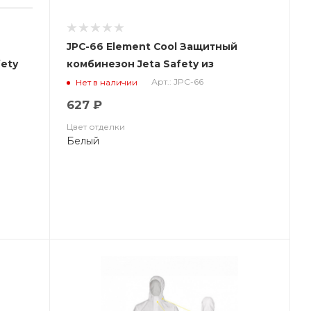
JPC-66 Element Cool Защитный
ety
комбинезон Jeta Safety из
нетканого материала MP 65г/м2
Арт.: JPC-66
Нет в наличии
(полипропил (ЧЗ
627 ₽
Цвет отделки
Белый