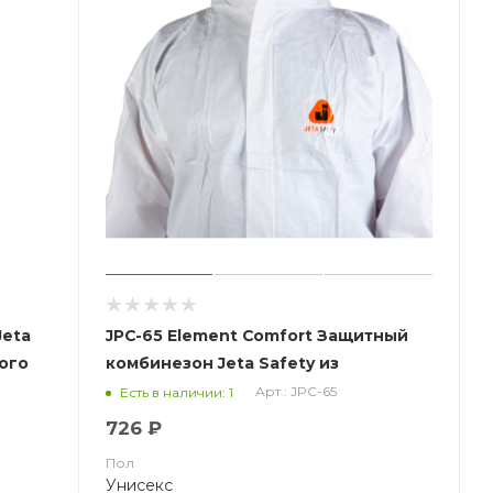
Jeta
JPC-65 Element Comfort Защитный
ного
комбинезон Jeta Safety из
0%
нетканого материала
Арт.: JPC-65
Есть в наличии: 1
(полипропилен, ламинированный
726 ₽
полиэтиленом (микропористая
Пол
пленка))
Унисекс