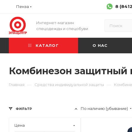
8 (841
Пенза
Интернет-магазин
спецодежды и спецобуви
КАТАЛОГ
О НАС
Комбинезон защитный 
—
—
Главная
Средства индивидуальной защиты
Комбине
По наличию (убывание)
ФИЛЬТР
Цена