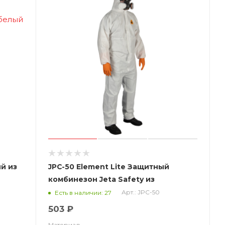
й из
JPC-50 Element Lite Защитный
комбинезон Jeta Safety из
 белый
нетканого материала
Арт.: JPC-50
Есть в наличии: 27
(полипропилен, ламинированный
503 ₽
полиэтиленом (микропористая
Материал