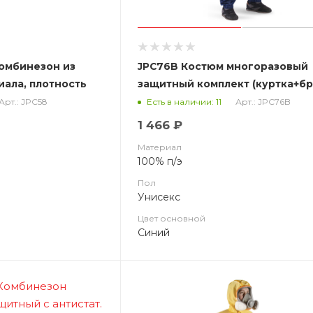
омбинезон из
JPC76B Костюм многоразовый
иала, плотность
защитный комплект (куртка+бр
синий
Арт.: JPC58
Арт.: JPC76B
Есть в наличии: 11
1 466 ₽
Материал
100% п/э
Пол
Унисекс
Цвет основной
Синий