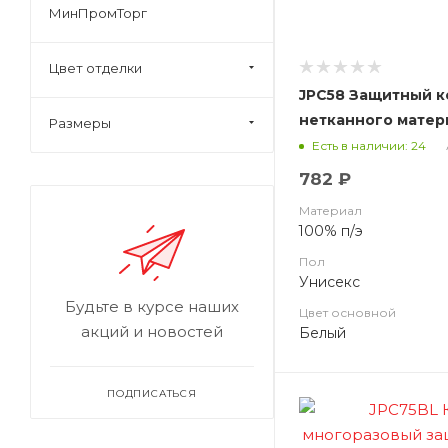
МинПромТорг
Цвет отделки
JPC58 Защитный к
нетканного матер
Размеры
58г/м2
Есть в наличии: 24
782 ₽
Материал
100% п/э
Пол
Унисекс
Будьте в курсе наших
Цвет основной
акций и новостей
Белый
ПОДПИСАТЬСЯ