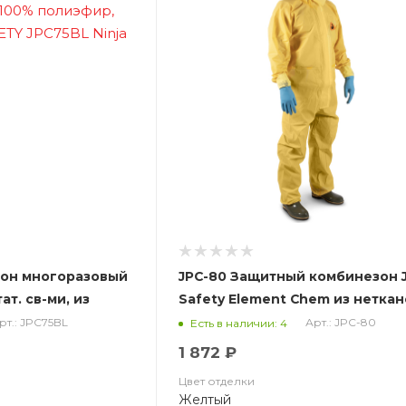
зон многоразовый
JPC-80 Защитный комбинезон 
т. св-ми, из
Safety Element Chem из нетка
фир, черный JETA
материала (50% полипропил.,5
рт.: JPC75BL
Арт.: JPC-80
Есть в наличии: 4
nja
(ЧЗ)
1 872 ₽
Цвет отделки
Желтый