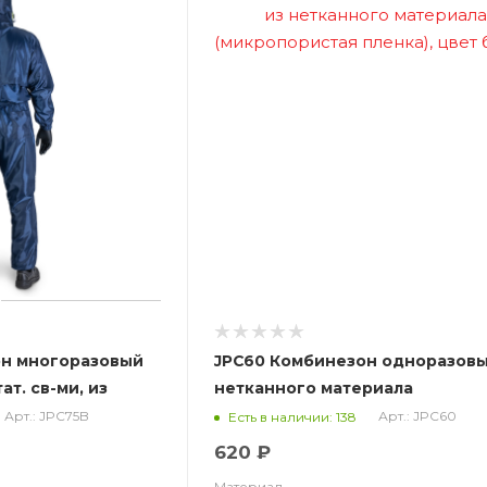
он многоразовый
JPC60 Комбинезон одноразовы
т. св-ми, из
нетканного материала
ир, синий (ЧЗ)
(микропористая пленка), цвет
Арт.: JPC75B
Арт.: JPC60
Есть в наличии: 138
620 ₽
Материал