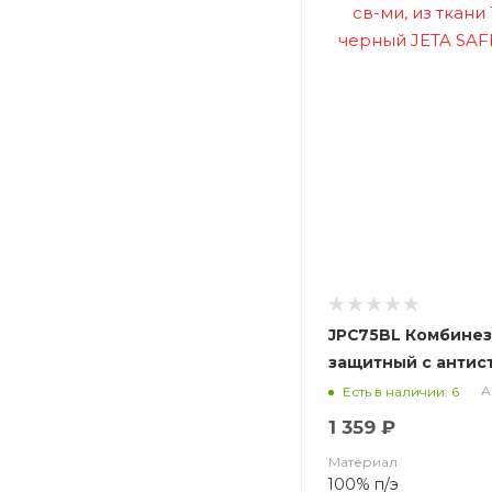
JPC75BL Комбине
защитный с антиста
ткани 100% полиэ
А
Есть в наличии: 6
SAFETY JPC75BL Ni
1 359 ₽
Материал
100% п/э