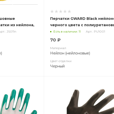
сшовные
Перчатки GWARD Black нейло
атки из нейлона,
черного цвета с полиуретано
покрытием (арт. PU1001)
рт.: JS011n
Арт.: PU1001
Есть в наличии: 11
70 ₽
Материал
)
Нейлон (нейлоновые)
Цвет отделки
Черный