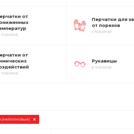
ерчатки от
Перчатки для з
ониженных
от порезов
емператур
5 ТОВАРОВ
6 ТОВАРОВ
ерчатки от
имических
Рукавицы
оздействий
6 ТОВАРОВ
9 ТОВАРОВ
 (нейлоновые)