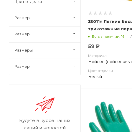
Цвет отделки
Размер
JS011n Легкие бе
трикотажные перч
Размер
цвет белый
А
Есть в наличии: 16
59 ₽
Размеры
Материал
Нейлон (нейлоновые
Размер
Цвет отделки
Белый
Будьте в курсе наших
акций и новостей