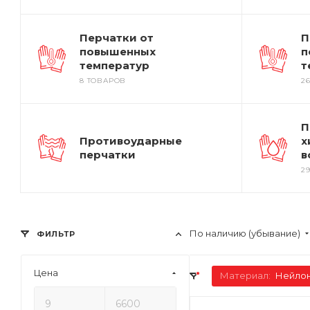
Перчатки от
П
повышенных
п
температур
т
8 ТОВАРОВ
2
П
Противоударные
х
перчатки
в
2
По наличию (убывание)
ФИЛЬТР
Цена
Материал:
Нейлон