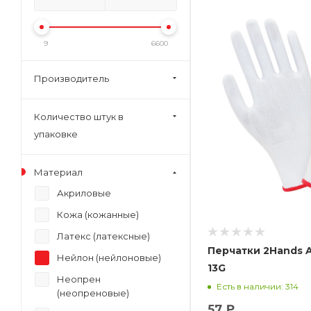
9
6600
Производитель
Количество штук в
упаковке
Материал
Акриловые
Кожа (кожанные)
Латекс (латексные)
Перчатки 2Hands A
Нейлон (нейлоновые)
13G
Неопрен
Есть в наличии: 314
(неопреновые)
57 ₽