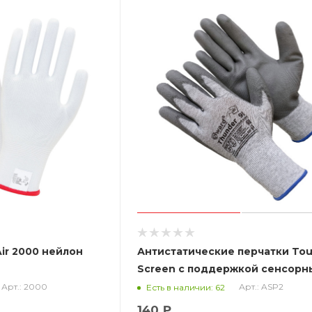
ir 2000 нейлон
Антистатические перчатки To
Screen с поддержкой сенсорн
дисплеев Gward Thunder ASP2
Арт.: 2000
Арт.: ASP2
Есть в наличии: 62
140 ₽