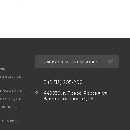
ПОДПИСАТЬСЯ НА РАССЫЛКУ
овы
 и органов
8 (8412) 205-200
анов дыхания
440039, г. Пенза, Россия, ул.
Заводское шоссе д.6
анов слуха
адения с
гические