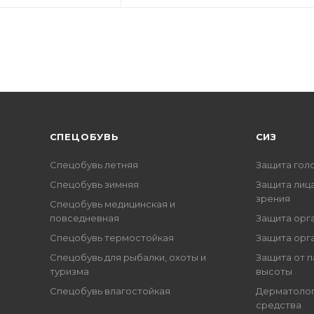
CПЕЦОБУВЬ
СИЗ
Спецобувь летняя
Защита гол
Спецобувь зимняя
Защита лица
зрения
Спецобувь медицинская и
повседневная
Защита орг
Спецобувь термостойкая
Защита орг
Спецобувь для рыбалки, охоты и
Защита от п
туризма
высоты
Спецобувь влагостойкая
Дерматоло
средства