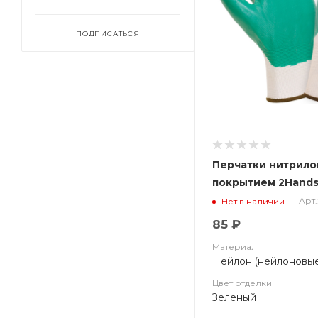
ПОДПИСАТЬСЯ
Перчатки нитрило
покрытием 2Hands
(СэйфФлекс) 7101
Арт.
Нет в наличии
85 ₽
Материал
Нейлон (нейлоновые
Цвет отделки
Зеленый