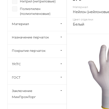
Нитрил (нитриловые)
Материал
Полиэтилен
Нейлон (нейлоновые
(полиэтиленовые)
Цвет отделки
Резина (резиновые)
Материал
Белый
Спилковые (спилок/
кожа)
Назначение перчаток
Хлопок
Брезент
Покрытие перчаток
Джерси
Искусственная кожа
ТР/ТС
Смесовый
ГОСТ
Трикотажные
Хлопок/Спилок
Заключение
МинПромТорг