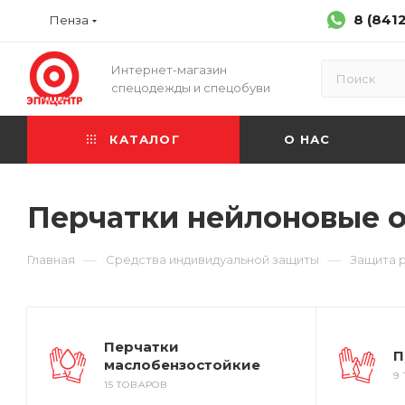
8 (841
Пенза
Интернет-магазин
спецодежды и спецобуви
КАТАЛОГ
О НАС
Перчатки нейлоновые 
—
—
Главная
Средства индивидуальной защиты
Защита 
Перчатки
П
маслобензостойкие
9
15 ТОВАРОВ