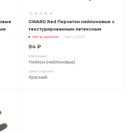
новые
GWARD Red Перчатки нейлоновые с
вым
текстурированным латексным
покрытием (арт. L2001)
Арт.: L2001
Нет в наличии
84 ₽
Материал
Нейлон (нейлоновые)
Цвет отделки
Красный