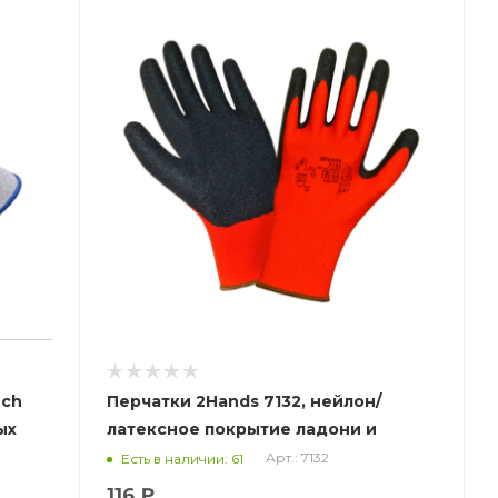
uch
Перчатки 2Hands 7132, нейлон/
ых
латексное покрытие ладони и
пальцев
Арт.: 7132
Есть в наличии: 61
116 ₽