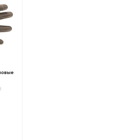
новые
)