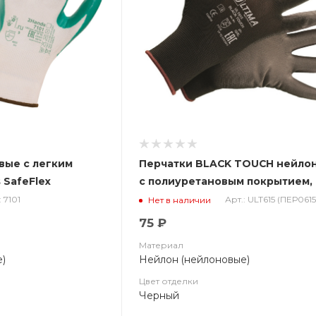
вые с легким
Перчатки BLACK TOUCH нейло
 SafeFlex
с полиуретановым покрытием,
черные ULT615
: 7101
Арт.: ULT615 (ПЕР0615
Нет в наличии
75 ₽
Материал
)
Нейлон (нейлоновые)
Цвет отделки
Черный